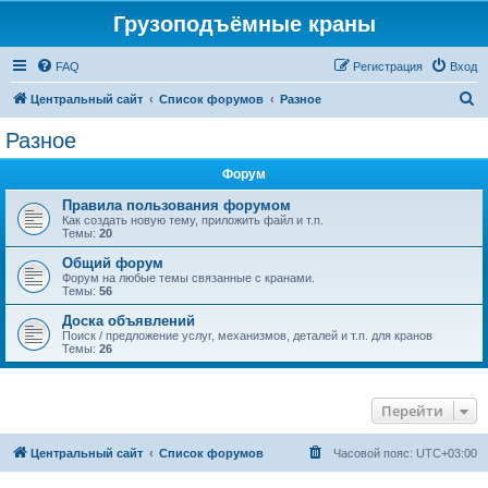
Грузоподъёмные краны
FAQ
Регистрация
Вход
П
Центральный сайт
Список форумов
Разное
о
Разное
и
Форум
с
к
Правила пользования форумом
Как создать новую тему, приложить файл и т.п.
Темы:
20
Общий форум
Форум на любые темы связанные с кранами.
Темы:
56
Доска объявлений
Поиск / предложение услуг, механизмов, деталей и т.п. для кранов
Темы:
26
Перейти
Центральный сайт
Список форумов
Часовой пояс:
UTC+03:00