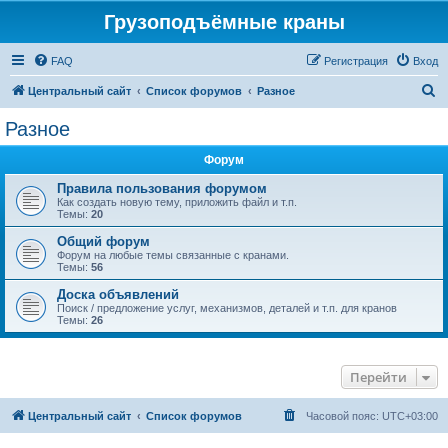
Грузоподъёмные краны
FAQ
Регистрация
Вход
П
Центральный сайт
Список форумов
Разное
о
Разное
и
Форум
с
к
Правила пользования форумом
Как создать новую тему, приложить файл и т.п.
Темы:
20
Общий форум
Форум на любые темы связанные с кранами.
Темы:
56
Доска объявлений
Поиск / предложение услуг, механизмов, деталей и т.п. для кранов
Темы:
26
Перейти
Центральный сайт
Список форумов
Часовой пояс:
UTC+03:00