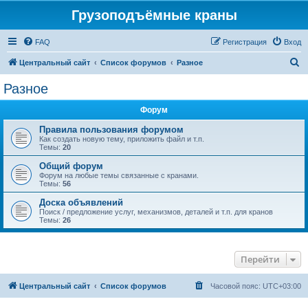
Грузоподъёмные краны
FAQ
Регистрация
Вход
П
Центральный сайт
Список форумов
Разное
о
Разное
и
Форум
с
к
Правила пользования форумом
Как создать новую тему, приложить файл и т.п.
Темы:
20
Общий форум
Форум на любые темы связанные с кранами.
Темы:
56
Доска объявлений
Поиск / предложение услуг, механизмов, деталей и т.п. для кранов
Темы:
26
Перейти
Центральный сайт
Список форумов
Часовой пояс:
UTC+03:00