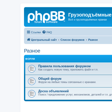
Грузоподъёмные
Всё о грузоподъёмных кранах
Ссылки
FAQ
Центральный сайт
Список форумов
Разное
Разное
ФОРУМ
Правила пользования форумом
Как создать новую тему, приложить файл и т.п.
Общий форум
Форум на любые темы связанные с кранами.
Доска объявлений
Поиск / предложение услуг, механизмов, деталей и т.п. д