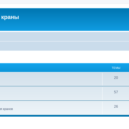
 краны
ТЕМЫ
20
57
26
ля кранов