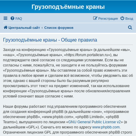
Грузоподъёмные краны
FAQ
Регистрация
Вход
П
Центральный сайт
Список форумов
о
Грузоподъёмные краны - Общие правила
и
с
Заходя на конференцию «Грузоподъёмные краны» (в дальнейшем «мы»,
«наш», «Грузоподъёмные краны», «https://forum.portalkran.ru»), вы
к
подтверждаете своё согласие со следующими условиями. Если вы не
согласны с ними, пожалуйста, не заходите и не пользуйтесь форумами
«Грузоподъёмные краны». Мы оставляем за собой право изменять эти
правила в любое время и сделаем всё возможное, чтобы уведомить вас об
этом, однако с вашей стороны было бы разумным регулярно
просматривать этот текст на предмет изменений, так как использование
конференции «Грузоподъёмные краны» после обновления/исправления
условий означает ваше согласие с ними.
Наши форумы работают под управлением программного обеспечения
для создания конференций phpBB (в дальнейшем «они», «программное
обеспечение phpBB», «www.phpbb.com», «phpBB Limited», «phpBB
Teams»), выпущенного по лицензии «
GNU General Public License v2
» (в
дальнейшем «GPL»). Скачать его можно по адресу
www.phpbb.com
.
Ограничения лицензии GPL для программного обеспечения phpBB строго