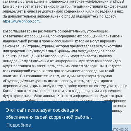
связаны с организацией и поддержкой интернет-конференций, и phpBB
Limited не несёт ответственности за то, что администрация конференций
определяет в качестве допустимого содержания и/или поведения в них.
За дополнительной информацией о phpBB обращайтесь по адресу
https://www.phpbb.com/
.
Вы соглашаетесь не размещать оскорбительных, угрожающих,
клеветнических сообщений, порнографических сообщений, призывов к
национальной розни и прочих сообщений, которые могут нарушить
законы вашей страны, страны, которая предоставляет услуги хостинга
для форумов «Грузоподъёмные краны» или международное право.
Попытки размещения таких сообщений могут привести к вашему
немедленному отключению от конференции, при этом ваш провайдер
будет поставлен в известность, если мы сочтём это нужным. IP-адреса
всех сообщений сохраняются для возможности проведения такой
политики. Вы соглашаетесь с тем, что администраторы форумов
«Грузоподъёмные краны» имеют право удалить, отредактировать,
перенести или закрыть любую тему в любое время по своему усмотрению.
Как пользователь вы согласны с тем, что введённая вами информация
будет храниться в базе данных. Хотя эта информация не будет открыта
третьим лицам без вашего разрешения, ни администрация конференции
«Грузоподъёмные краны», ни phpBB Limited не может быть ответственна
Этот сайт использует cookies для
за действия хакеров, которые могут привести к несанкционированному
доступу к ней.
обеспечения своей корректной работы.
Подробнее
Центральный сайт
Список форумов
Часовой пояс:
UTC+03:00