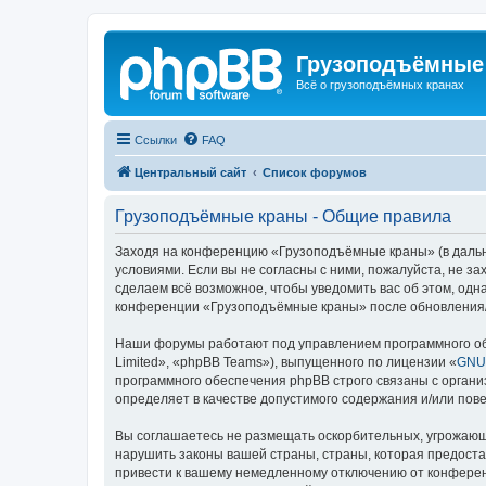
Грузоподъёмные
Всё о грузоподъёмных кранах
Ссылки
FAQ
Центральный сайт
Список форумов
Грузоподъёмные краны - Общие правила
Заходя на конференцию «Грузоподъёмные краны» (в дальне
условиями. Если вы не согласны с ними, пожалуйста, не 
сделаем всё возможное, чтобы уведомить вас об этом, одн
конференции «Грузоподъёмные краны» после обновления/и
Наши форумы работают под управлением программного об
Limited», «phpBB Teams»), выпущенного по лицензии «
GNU 
программного обеспечения phpBB строго связаны с органи
определяет в качестве допустимого содержания и/или по
Вы соглашаетесь не размещать оскорбительных, угрожающ
нарушить законы вашей страны, страны, которая предост
привести к вашему немедленному отключению от конференц