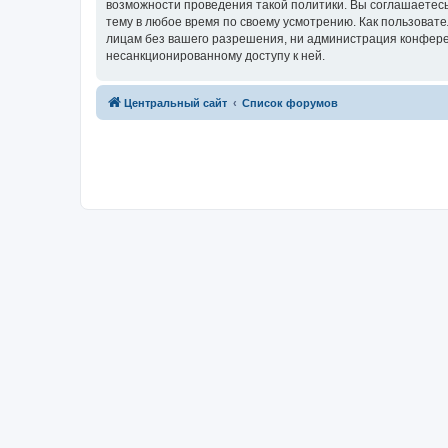
возможности проведения такой политики. Вы соглашаетес
тему в любое время по своему усмотрению. Как пользовате
лицам без вашего разрешения, ни администрация конферен
несанкционированному доступу к ней.
Центральный сайт
Список форумов