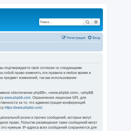
Поиск
Расширенный по
Регистрация
Вход
, вы подтверждаете своё согласие со следующими
а собой право изменять эти правила в любое время и
на предмет изменений, так как использование
ммное обеспечение phpBB», «www.phpbb.com», «phpBB
есу
www.phpbb.com
. Ограничения лицензии GPL для
ственности за то, что администрация конференций
есу
https://www.phpbb.com/
.
циональной розни и прочих сообщений, которые могут
одное право. Попытки размещения таких сообщений могут
 это нужным. IP-адреса всех сообщений сохраняются для