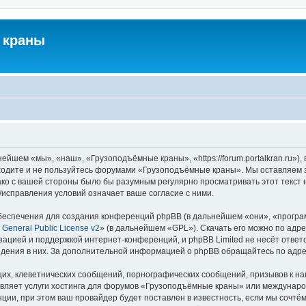
 краны
йшем «мы», «наш», «Грузоподъёмные краны», «https://forum.portalkran.ru»)
заходите и не пользуйтесь форумами «Грузоподъёмные краны». Мы оставляем з
ако с вашей стороны было бы разумным регулярно просматривать этот текст 
справления условий означает ваше согласие с ними.
еспечения для создания конференций phpBB (в дальнейшем «они», «програ
General Public License v2
» (в дальнейшем «GPL»). Скачать его можно по адр
зацией и поддержкой интернет-конференций, и phpBB Limited не несёт ответ
ведения в них. За дополнительной информацией о phpBB обращайтесь по адр
их, клеветнических сообщений, порнографических сообщений, призывов к на
авляет услуги хостинга для форумов «Грузоподъёмные краны» или междунар
ии, при этом ваш провайдер будет поставлен в известность, если мы сочтём