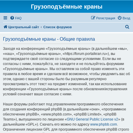
Грузоподъёмные краны
FAQ
Регистрация
Вход
П
Центральный сайт
Список форумов
о
Грузоподъёмные краны - Общие правила
и
с
Заходя на конференцию «Грузоподъёмные краны» (в дальнейшем «мы»,
«наш», «Грузоподъёмные краны», «https://forum.portalkran.ru»), вы
к
подтверждаете своё согласие со следующими условиями. Если вы не
согласны с ними, пожалуйста, не заходите и не пользуйтесь форумами
«Грузоподъёмные краны». Мы оставляем за собой право изменять эти
правила в любое время и сделаем всё возможное, чтобы уведомить вас об
этом, однако с вашей стороны было бы разумным регулярно
просматривать этот текст на предмет изменений, так как использование
конференции «Грузоподъёмные краны» после обновления/исправления
условий означает ваше согласие с ними.
Наши форумы работают под управлением программного обеспечения
для создания конференций phpBB (в дальнейшем «они», «программное
обеспечение phpBB», «www.phpbb.com», «phpBB Limited», «phpBB
Teams»), выпущенного по лицензии «
GNU General Public License v2
» (в
дальнейшем «GPL»). Скачать его можно по адресу
www.phpbb.com
.
Ограничения лицензии GPL для программного обеспечения phpBB строго