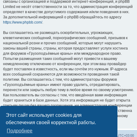
связаны с организацией и поддержкой интернет-конференций, и phpBB
Limited не несёт ответственности за то, что администрация конференций
определяет в качестве допустимого содержания и/или поведения в них.
За дополнительной информацией о phpBB обращайтесь по адресу
https://www.phpbb.com/
.
Вы соглашаетесь не размещать оскорбительных, угрожающих,
клеветнических сообщений, порнографических сообщений, призывов к
национальной розни и прочих сообщений, которые могут нарушить
законы вашей страны, страны, которая предоставляет услуги хостинга
для форумов «Грузоподъёмные краны» или международное право.
Попытки размещения таких сообщений могут привести к вашему
немедленному отключению от конференции, при этом ваш провайдер
будет поставлен в известность, если мы сочтём это нужным. IP-адреса
всех сообщений сохраняются для возможности проведения такой
политики. Вы соглашаетесь с тем, что администраторы форумов
«Грузоподъёмные краны» имеют право удалить, отредактировать,
перенести или закрыть любую тему в любое время по своему усмотрению.
Как пользователь вы согласны с тем, что введённая вами информация
будет храниться в базе данных. Хотя эта информация не будет открыта
третьим лицам без вашего разрешения, ни администрация конференции
«Грузоподъёмные краны», ни phpBB Limited не может быть ответственна
Этот сайт использует cookies для
за действия хакеров, которые могут привести к несанкционированному
доступу к ней.
обеспечения своей корректной работы.
Подробнее
Центральный сайт
Список форумов
Часовой пояс:
UTC+03:00