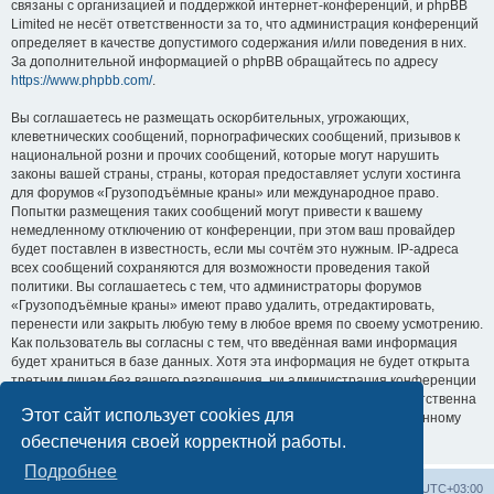
связаны с организацией и поддержкой интернет-конференций, и phpBB
Limited не несёт ответственности за то, что администрация конференций
определяет в качестве допустимого содержания и/или поведения в них.
За дополнительной информацией о phpBB обращайтесь по адресу
https://www.phpbb.com/
.
Вы соглашаетесь не размещать оскорбительных, угрожающих,
клеветнических сообщений, порнографических сообщений, призывов к
национальной розни и прочих сообщений, которые могут нарушить
законы вашей страны, страны, которая предоставляет услуги хостинга
для форумов «Грузоподъёмные краны» или международное право.
Попытки размещения таких сообщений могут привести к вашему
немедленному отключению от конференции, при этом ваш провайдер
будет поставлен в известность, если мы сочтём это нужным. IP-адреса
всех сообщений сохраняются для возможности проведения такой
политики. Вы соглашаетесь с тем, что администраторы форумов
«Грузоподъёмные краны» имеют право удалить, отредактировать,
перенести или закрыть любую тему в любое время по своему усмотрению.
Как пользователь вы согласны с тем, что введённая вами информация
будет храниться в базе данных. Хотя эта информация не будет открыта
третьим лицам без вашего разрешения, ни администрация конференции
«Грузоподъёмные краны», ни phpBB Limited не может быть ответственна
Этот сайт использует cookies для
за действия хакеров, которые могут привести к несанкционированному
доступу к ней.
обеспечения своей корректной работы.
Подробнее
Центральный сайт
Список форумов
Часовой пояс:
UTC+03:00