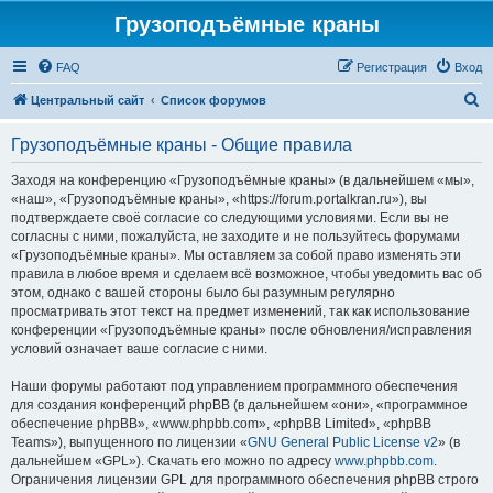
Грузоподъёмные краны
FAQ
Регистрация
Вход
П
Центральный сайт
Список форумов
о
Грузоподъёмные краны - Общие правила
и
с
Заходя на конференцию «Грузоподъёмные краны» (в дальнейшем «мы»,
«наш», «Грузоподъёмные краны», «https://forum.portalkran.ru»), вы
к
подтверждаете своё согласие со следующими условиями. Если вы не
согласны с ними, пожалуйста, не заходите и не пользуйтесь форумами
«Грузоподъёмные краны». Мы оставляем за собой право изменять эти
правила в любое время и сделаем всё возможное, чтобы уведомить вас об
этом, однако с вашей стороны было бы разумным регулярно
просматривать этот текст на предмет изменений, так как использование
конференции «Грузоподъёмные краны» после обновления/исправления
условий означает ваше согласие с ними.
Наши форумы работают под управлением программного обеспечения
для создания конференций phpBB (в дальнейшем «они», «программное
обеспечение phpBB», «www.phpbb.com», «phpBB Limited», «phpBB
Teams»), выпущенного по лицензии «
GNU General Public License v2
» (в
дальнейшем «GPL»). Скачать его можно по адресу
www.phpbb.com
.
Ограничения лицензии GPL для программного обеспечения phpBB строго