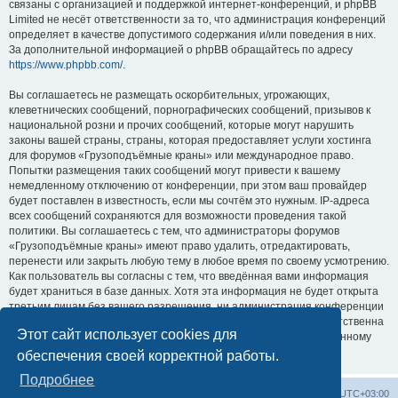
связаны с организацией и поддержкой интернет-конференций, и phpBB
Limited не несёт ответственности за то, что администрация конференций
определяет в качестве допустимого содержания и/или поведения в них.
За дополнительной информацией о phpBB обращайтесь по адресу
https://www.phpbb.com/
.
Вы соглашаетесь не размещать оскорбительных, угрожающих,
клеветнических сообщений, порнографических сообщений, призывов к
национальной розни и прочих сообщений, которые могут нарушить
законы вашей страны, страны, которая предоставляет услуги хостинга
для форумов «Грузоподъёмные краны» или международное право.
Попытки размещения таких сообщений могут привести к вашему
немедленному отключению от конференции, при этом ваш провайдер
будет поставлен в известность, если мы сочтём это нужным. IP-адреса
всех сообщений сохраняются для возможности проведения такой
политики. Вы соглашаетесь с тем, что администраторы форумов
«Грузоподъёмные краны» имеют право удалить, отредактировать,
перенести или закрыть любую тему в любое время по своему усмотрению.
Как пользователь вы согласны с тем, что введённая вами информация
будет храниться в базе данных. Хотя эта информация не будет открыта
третьим лицам без вашего разрешения, ни администрация конференции
«Грузоподъёмные краны», ни phpBB Limited не может быть ответственна
Этот сайт использует cookies для
за действия хакеров, которые могут привести к несанкционированному
доступу к ней.
обеспечения своей корректной работы.
Подробнее
Центральный сайт
Список форумов
Часовой пояс:
UTC+03:00