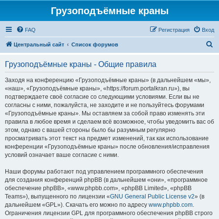
Грузоподъёмные краны
FAQ
Регистрация
Вход
П
Центральный сайт
Список форумов
о
Грузоподъёмные краны - Общие правила
и
с
Заходя на конференцию «Грузоподъёмные краны» (в дальнейшем «мы»,
«наш», «Грузоподъёмные краны», «https://forum.portalkran.ru»), вы
к
подтверждаете своё согласие со следующими условиями. Если вы не
согласны с ними, пожалуйста, не заходите и не пользуйтесь форумами
«Грузоподъёмные краны». Мы оставляем за собой право изменять эти
правила в любое время и сделаем всё возможное, чтобы уведомить вас об
этом, однако с вашей стороны было бы разумным регулярно
просматривать этот текст на предмет изменений, так как использование
конференции «Грузоподъёмные краны» после обновления/исправления
условий означает ваше согласие с ними.
Наши форумы работают под управлением программного обеспечения
для создания конференций phpBB (в дальнейшем «они», «программное
обеспечение phpBB», «www.phpbb.com», «phpBB Limited», «phpBB
Teams»), выпущенного по лицензии «
GNU General Public License v2
» (в
дальнейшем «GPL»). Скачать его можно по адресу
www.phpbb.com
.
Ограничения лицензии GPL для программного обеспечения phpBB строго