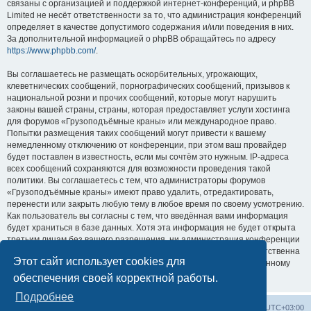
связаны с организацией и поддержкой интернет-конференций, и phpBB
Limited не несёт ответственности за то, что администрация конференций
определяет в качестве допустимого содержания и/или поведения в них.
За дополнительной информацией о phpBB обращайтесь по адресу
https://www.phpbb.com/
.
Вы соглашаетесь не размещать оскорбительных, угрожающих,
клеветнических сообщений, порнографических сообщений, призывов к
национальной розни и прочих сообщений, которые могут нарушить
законы вашей страны, страны, которая предоставляет услуги хостинга
для форумов «Грузоподъёмные краны» или международное право.
Попытки размещения таких сообщений могут привести к вашему
немедленному отключению от конференции, при этом ваш провайдер
будет поставлен в известность, если мы сочтём это нужным. IP-адреса
всех сообщений сохраняются для возможности проведения такой
политики. Вы соглашаетесь с тем, что администраторы форумов
«Грузоподъёмные краны» имеют право удалить, отредактировать,
перенести или закрыть любую тему в любое время по своему усмотрению.
Как пользователь вы согласны с тем, что введённая вами информация
будет храниться в базе данных. Хотя эта информация не будет открыта
третьим лицам без вашего разрешения, ни администрация конференции
«Грузоподъёмные краны», ни phpBB Limited не может быть ответственна
Этот сайт использует cookies для
за действия хакеров, которые могут привести к несанкционированному
доступу к ней.
обеспечения своей корректной работы.
Подробнее
Центральный сайт
Список форумов
Часовой пояс:
UTC+03:00