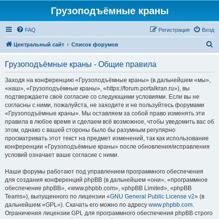
Грузоподъёмные краны
FAQ
Регистрация
Вход
П
Центральный сайт
Список форумов
о
Грузоподъёмные краны - Общие правила
и
с
Заходя на конференцию «Грузоподъёмные краны» (в дальнейшем «мы»,
«наш», «Грузоподъёмные краны», «https://forum.portalkran.ru»), вы
к
подтверждаете своё согласие со следующими условиями. Если вы не
согласны с ними, пожалуйста, не заходите и не пользуйтесь форумами
«Грузоподъёмные краны». Мы оставляем за собой право изменять эти
правила в любое время и сделаем всё возможное, чтобы уведомить вас об
этом, однако с вашей стороны было бы разумным регулярно
просматривать этот текст на предмет изменений, так как использование
конференции «Грузоподъёмные краны» после обновления/исправления
условий означает ваше согласие с ними.
Наши форумы работают под управлением программного обеспечения
для создания конференций phpBB (в дальнейшем «они», «программное
обеспечение phpBB», «www.phpbb.com», «phpBB Limited», «phpBB
Teams»), выпущенного по лицензии «
GNU General Public License v2
» (в
дальнейшем «GPL»). Скачать его можно по адресу
www.phpbb.com
.
Ограничения лицензии GPL для программного обеспечения phpBB строго