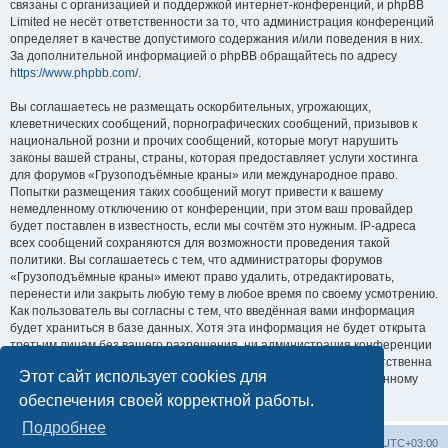
связаны с организацией и поддержкой интернет-конференций, и phpBB
Limited не несёт ответственности за то, что администрация конференций
определяет в качестве допустимого содержания и/или поведения в них.
За дополнительной информацией о phpBB обращайтесь по адресу
https://www.phpbb.com/
.
Вы соглашаетесь не размещать оскорбительных, угрожающих,
клеветнических сообщений, порнографических сообщений, призывов к
национальной розни и прочих сообщений, которые могут нарушить
законы вашей страны, страны, которая предоставляет услуги хостинга
для форумов «Грузоподъёмные краны» или международное право.
Попытки размещения таких сообщений могут привести к вашему
немедленному отключению от конференции, при этом ваш провайдер
будет поставлен в известность, если мы сочтём это нужным. IP-адреса
всех сообщений сохраняются для возможности проведения такой
политики. Вы соглашаетесь с тем, что администраторы форумов
«Грузоподъёмные краны» имеют право удалить, отредактировать,
перенести или закрыть любую тему в любое время по своему усмотрению.
Как пользователь вы согласны с тем, что введённая вами информация
будет храниться в базе данных. Хотя эта информация не будет открыта
третьим лицам без вашего разрешения, ни администрация конференции
«Грузоподъёмные краны», ни phpBB Limited не может быть ответственна
Этот сайт использует cookies для
за действия хакеров, которые могут привести к несанкционированному
доступу к ней.
обеспечения своей корректной работы.
Подробнее
Центральный сайт
Список форумов
Часовой пояс:
UTC+03:00