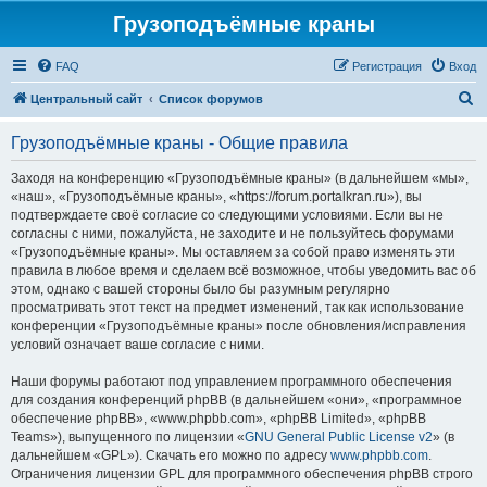
Грузоподъёмные краны
FAQ
Регистрация
Вход
П
Центральный сайт
Список форумов
о
Грузоподъёмные краны - Общие правила
и
с
Заходя на конференцию «Грузоподъёмные краны» (в дальнейшем «мы»,
«наш», «Грузоподъёмные краны», «https://forum.portalkran.ru»), вы
к
подтверждаете своё согласие со следующими условиями. Если вы не
согласны с ними, пожалуйста, не заходите и не пользуйтесь форумами
«Грузоподъёмные краны». Мы оставляем за собой право изменять эти
правила в любое время и сделаем всё возможное, чтобы уведомить вас об
этом, однако с вашей стороны было бы разумным регулярно
просматривать этот текст на предмет изменений, так как использование
конференции «Грузоподъёмные краны» после обновления/исправления
условий означает ваше согласие с ними.
Наши форумы работают под управлением программного обеспечения
для создания конференций phpBB (в дальнейшем «они», «программное
обеспечение phpBB», «www.phpbb.com», «phpBB Limited», «phpBB
Teams»), выпущенного по лицензии «
GNU General Public License v2
» (в
дальнейшем «GPL»). Скачать его можно по адресу
www.phpbb.com
.
Ограничения лицензии GPL для программного обеспечения phpBB строго