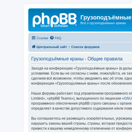
Грузоподъёмные
Всё о грузоподъёмных кранах
Ссылки
FAQ
Центральный сайт
Список форумов
Грузоподъёмные краны - Общие правила
Заходя на конференцию «Грузоподъёмные краны» (в дальне
условиями. Если вы не согласны с ними, пожалуйста, не 
сделаем всё возможное, чтобы уведомить вас об этом, одн
конференции «Грузоподъёмные краны» после обновления/и
Наши форумы работают под управлением программного об
Limited», «phpBB Teams»), выпущенного по лицензии «
GNU 
программного обеспечения phpBB строго связаны с органи
определяет в качестве допустимого содержания и/или по
Вы соглашаетесь не размещать оскорбительных, угрожающ
нарушить законы вашей страны, страны, которая предост
привести к вашему немедленному отключению от конференц