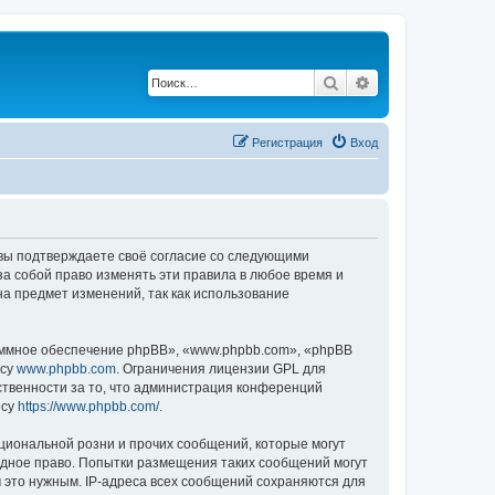
Поиск
Расширенный по
Регистрация
Вход
, вы подтверждаете своё согласие со следующими
а собой право изменять эти правила в любое время и
на предмет изменений, так как использование
ммное обеспечение phpBB», «www.phpbb.com», «phpBB
есу
www.phpbb.com
. Ограничения лицензии GPL для
ственности за то, что администрация конференций
есу
https://www.phpbb.com/
.
циональной розни и прочих сообщений, которые могут
одное право. Попытки размещения таких сообщений могут
 это нужным. IP-адреса всех сообщений сохраняются для