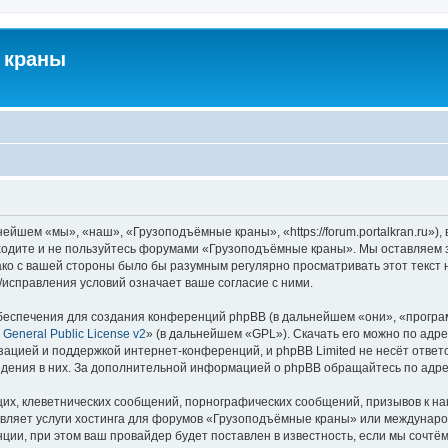
 краны
йшем «мы», «наш», «Грузоподъёмные краны», «https://forum.portalkran.ru»)
заходите и не пользуйтесь форумами «Грузоподъёмные краны». Мы оставляем з
ако с вашей стороны было бы разумным регулярно просматривать этот текст 
справления условий означает ваше согласие с ними.
еспечения для создания конференций phpBB (в дальнейшем «они», «програ
General Public License v2
» (в дальнейшем «GPL»). Скачать его можно по адр
зацией и поддержкой интернет-конференций, и phpBB Limited не несёт ответ
ведения в них. За дополнительной информацией о phpBB обращайтесь по адр
их, клеветнических сообщений, порнографических сообщений, призывов к на
авляет услуги хостинга для форумов «Грузоподъёмные краны» или междунар
ии, при этом ваш провайдер будет поставлен в известность, если мы сочтём