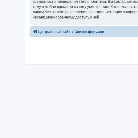
возможности проведения такой политики. Вы соглашаетес
тему в любое время по своему усмотрению. Как пользовате
лицам без вашего разрешения, ни администрация конферен
несанкционированному доступу к ней.
Центральный сайт
Список форумов