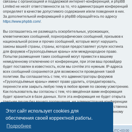
связаны с организацией и поддержкой интернет-конференций, и phpBB
Limited не несёт ответственности за то, что администрация конференций
определяет в качестве допустимого содержания и/или поведения в них.
За дополнительной информацией о phpBB обращайтесь по адресу
https://www.phpbb.com/
.
Вы соглашаетесь не размещать оскорбительных, угрожающих,
клеветнических сообщений, порнографических сообщений, призывов к
национальной розни и прочих сообщений, которые могут нарушить
законы вашей страны, страны, которая предоставляет услуги хостинга
для форумов «Грузоподъёмные краны» или международное право.
Попытки размещения таких сообщений могут привести к вашему
немедленному отключению от конференции, при этом ваш провайдер
будет поставлен в известность, если мы сочтём это нужным. IP-адреса
всех сообщений сохраняются для возможности проведения такой
политики. Вы соглашаетесь с тем, что администраторы форумов
«Грузоподъёмные краны» имеют право удалить, отредактировать,
перенести или закрыть любую тему в любое время по своему усмотрению.
Как пользователь вы согласны с тем, что введённая вами информация
будет храниться в базе данных. Хотя эта информация не будет открыта
третьим лицам без вашего разрешения, ни администрация конференции
«Грузоподъёмные краны», ни phpBB Limited не может быть ответственна
Этот сайт использует cookies для
за действия хакеров, которые могут привести к несанкционированному
доступу к ней.
обеспечения своей корректной работы.
Подробнее
Центральный сайт
Список форумов
Часовой пояс:
UTC+03:00