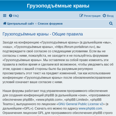
Грузоподъёмные краны
FAQ
Регистрация
Вход
П
Центральный сайт
Список форумов
о
Грузоподъёмные краны - Общие правила
и
с
Заходя на конференцию «Грузоподъёмные краны» (в дальнейшем «мы»,
«наш», «Грузоподъёмные краны», «https://forum.portalkran.ru»), вы
к
подтверждаете своё согласие со следующими условиями. Если вы не
согласны с ними, пожалуйста, не заходите и не пользуйтесь форумами
«Грузоподъёмные краны». Мы оставляем за собой право изменять эти
правила в любое время и сделаем всё возможное, чтобы уведомить вас об
этом, однако с вашей стороны было бы разумным регулярно
просматривать этот текст на предмет изменений, так как использование
конференции «Грузоподъёмные краны» после обновления/исправления
условий означает ваше согласие с ними.
Наши форумы работают под управлением программного обеспечения
для создания конференций phpBB (в дальнейшем «они», «программное
обеспечение phpBB», «www.phpbb.com», «phpBB Limited», «phpBB
Teams»), выпущенного по лицензии «
GNU General Public License v2
» (в
дальнейшем «GPL»). Скачать его можно по адресу
www.phpbb.com
.
Ограничения лицензии GPL для программного обеспечения phpBB строго