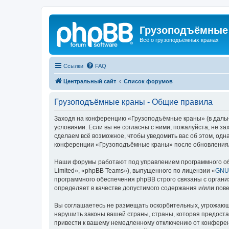
Грузоподъёмные
Всё о грузоподъёмных кранах
Ссылки
FAQ
Центральный сайт
Список форумов
Грузоподъёмные краны - Общие правила
Заходя на конференцию «Грузоподъёмные краны» (в дальне
условиями. Если вы не согласны с ними, пожалуйста, не 
сделаем всё возможное, чтобы уведомить вас об этом, одн
конференции «Грузоподъёмные краны» после обновления/и
Наши форумы работают под управлением программного об
Limited», «phpBB Teams»), выпущенного по лицензии «
GNU 
программного обеспечения phpBB строго связаны с органи
определяет в качестве допустимого содержания и/или по
Вы соглашаетесь не размещать оскорбительных, угрожающ
нарушить законы вашей страны, страны, которая предост
привести к вашему немедленному отключению от конференц