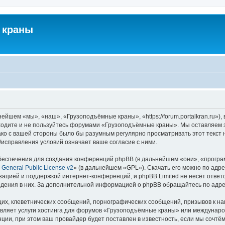
 краны
йшем «мы», «наш», «Грузоподъёмные краны», «https://forum.portalkran.ru»)
заходите и не пользуйтесь форумами «Грузоподъёмные краны». Мы оставляем з
ако с вашей стороны было бы разумным регулярно просматривать этот текст 
справления условий означает ваше согласие с ними.
еспечения для создания конференций phpBB (в дальнейшем «они», «програ
General Public License v2
» (в дальнейшем «GPL»). Скачать его можно по адр
зацией и поддержкой интернет-конференций, и phpBB Limited не несёт ответ
ведения в них. За дополнительной информацией о phpBB обращайтесь по адр
их, клеветнических сообщений, порнографических сообщений, призывов к на
авляет услуги хостинга для форумов «Грузоподъёмные краны» или междунар
ии, при этом ваш провайдер будет поставлен в известность, если мы сочтём