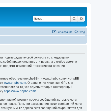
Поиск
Расширенный по
Регистрация
Вход
, вы подтверждаете своё согласие со следующими
а собой право изменять эти правила в любое время и
на предмет изменений, так как использование
ммное обеспечение phpBB», «www.phpbb.com», «phpBB
есу
www.phpbb.com
. Ограничения лицензии GPL для
ственности за то, что администрация конференций
есу
https://www.phpbb.com/
.
циональной розни и прочих сообщений, которые могут
одное право. Попытки размещения таких сообщений могут
 это нужным. IP-адреса всех сообщений сохраняются для