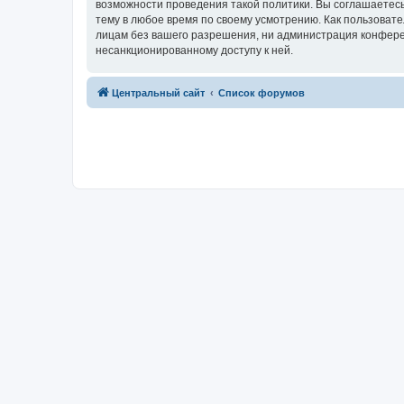
возможности проведения такой политики. Вы соглашаетес
тему в любое время по своему усмотрению. Как пользовате
лицам без вашего разрешения, ни администрация конферен
несанкционированному доступу к ней.
Центральный сайт
Список форумов