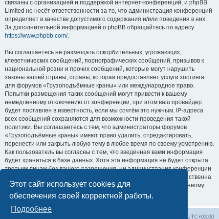
связаны с организацией и поддержкой интернет-конференций, и phpBB
Limited не несёт ответственности за то, что администрация конференций
определяет в качестве допустимого содержания и/или поведения в них.
За дополнительной информацией о phpBB обращайтесь по адресу
https://www.phpbb.com/
.
Вы соглашаетесь не размещать оскорбительных, угрожающих,
клеветнических сообщений, порнографических сообщений, призывов к
национальной розни и прочих сообщений, которые могут нарушить
законы вашей страны, страны, которая предоставляет услуги хостинга
для форумов «Грузоподъёмные краны» или международное право.
Попытки размещения таких сообщений могут привести к вашему
немедленному отключению от конференции, при этом ваш провайдер
будет поставлен в известность, если мы сочтём это нужным. IP-адреса
всех сообщений сохраняются для возможности проведения такой
политики. Вы соглашаетесь с тем, что администраторы форумов
«Грузоподъёмные краны» имеют право удалить, отредактировать,
перенести или закрыть любую тему в любое время по своему усмотрению.
Как пользователь вы согласны с тем, что введённая вами информация
будет храниться в базе данных. Хотя эта информация не будет открыта
третьим лицам без вашего разрешения, ни администрация конференции
«Грузоподъёмные краны», ни phpBB Limited не может быть ответственна
Этот сайт использует cookies для
за действия хакеров, которые могут привести к несанкционированному
доступу к ней.
обеспечения своей корректной работы.
Подробнее
Центральный сайт
Список форумов
Часовой пояс:
UTC+03:00