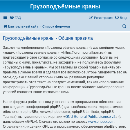
Грузоподъёмные краны
FAQ
Регистрация
Вход
П
Центральный сайт
Список форумов
о
Грузоподъёмные краны - Общие правила
и
с
Заходя на конференцию «Грузоподъёмные краны» (в дальнейшем «мы»,
«наш», «Грузоподъёмные краны», «https://forum.portalkran.ru»), вы
к
подтверждаете своё согласие со следующими условиями. Если вы не
согласны с ними, пожалуйста, не заходите и не пользуйтесь форумами
«Грузоподъёмные краны». Мы оставляем за собой право изменять эти
правила в любое время и сделаем всё возможное, чтобы уведомить вас об
этом, однако с вашей стороны было бы разумным регулярно
просматривать этот текст на предмет изменений, так как использование
конференции «Грузоподъёмные краны» после обновления/исправления
условий означает ваше согласие с ними.
Наши форумы работают под управлением программного обеспечения
для создания конференций phpBB (в дальнейшем «они», «программное
обеспечение phpBB», «www.phpbb.com», «phpBB Limited», «phpBB
Teams»), выпущенного по лицензии «
GNU General Public License v2
» (в
дальнейшем «GPL»). Скачать его можно по адресу
www.phpbb.com
.
Ограничения лицензии GPL для программного обеспечения phpBB строго