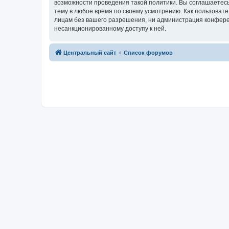
возможности проведения такой политики. Вы соглашаетес
тему в любое время по своему усмотрению. Как пользовате
лицам без вашего разрешения, ни администрация конферен
несанкционированному доступу к ней.
Центральный сайт
Список форумов