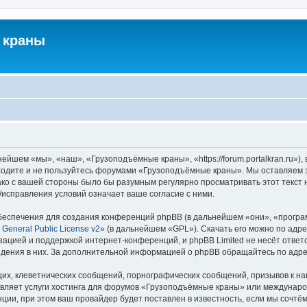
 краны
йшем «мы», «наш», «Грузоподъёмные краны», «https://forum.portalkran.ru»)
заходите и не пользуйтесь форумами «Грузоподъёмные краны». Мы оставляем з
ако с вашей стороны было бы разумным регулярно просматривать этот текст 
справления условий означает ваше согласие с ними.
еспечения для создания конференций phpBB (в дальнейшем «они», «програ
General Public License v2
» (в дальнейшем «GPL»). Скачать его можно по адр
зацией и поддержкой интернет-конференций, и phpBB Limited не несёт ответ
ведения в них. За дополнительной информацией о phpBB обращайтесь по адр
их, клеветнических сообщений, порнографических сообщений, призывов к на
авляет услуги хостинга для форумов «Грузоподъёмные краны» или междунар
ии, при этом ваш провайдер будет поставлен в известность, если мы сочтём