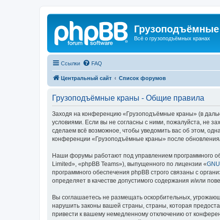
Грузоподъёмные
Всё о грузоподъёмных кранах
Ссылки
FAQ
Центральный сайт
Список форумов
Грузоподъёмные краны - Общие правила
Заходя на конференцию «Грузоподъёмные краны» (в дальне
условиями. Если вы не согласны с ними, пожалуйста, не 
сделаем всё возможное, чтобы уведомить вас об этом, одн
конференции «Грузоподъёмные краны» после обновления/и
Наши форумы работают под управлением программного об
Limited», «phpBB Teams»), выпущенного по лицензии «
GNU 
программного обеспечения phpBB строго связаны с органи
определяет в качестве допустимого содержания и/или по
Вы соглашаетесь не размещать оскорбительных, угрожающ
нарушить законы вашей страны, страны, которая предост
привести к вашему немедленному отключению от конференц