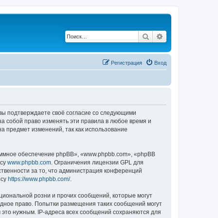
Поиск
Расширенный по
Регистрация
Вход
, вы подтверждаете своё согласие со следующими
а собой право изменять эти правила в любое время и
на предмет изменений, так как использование
ммное обеспечение phpBB», «www.phpbb.com», «phpBB
есу
www.phpbb.com
. Ограничения лицензии GPL для
ственности за то, что администрация конференций
есу
https://www.phpbb.com/
.
циональной розни и прочих сообщений, которые могут
одное право. Попытки размещения таких сообщений могут
 это нужным. IP-адреса всех сообщений сохраняются для