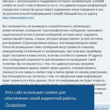
связаны с организацией и поддержкой интернет-конференций, и phpBB
Limited не несёт ответственности за то, что администрация конференций
определяет в качестве допустимого содержания и/или поведения в них.
За дополнительной информацией о phpBB обращайтесь по адресу
https://www.phpbb.com/
.
Вы соглашаетесь не размещать оскорбительных, угрожающих,
клеветнических сообщений, порнографических сообщений, призывов к
национальной розни и прочих сообщений, которые могут нарушить
законы вашей страны, страны, которая предоставляет услуги хостинга
для форумов «Грузоподъёмные краны» или международное право.
Попытки размещения таких сообщений могут привести к вашему
немедленному отключению от конференции, при этом ваш провайдер
будет поставлен в известность, если мы сочтём это нужным. IP-адреса
всех сообщений сохраняются для возможности проведения такой
политики. Вы соглашаетесь с тем, что администраторы форумов
«Грузоподъёмные краны» имеют право удалить, отредактировать,
перенести или закрыть любую тему в любое время по своему усмотрению.
Как пользователь вы согласны с тем, что введённая вами информация
будет храниться в базе данных. Хотя эта информация не будет открыта
третьим лицам без вашего разрешения, ни администрация конференции
«Грузоподъёмные краны», ни phpBB Limited не может быть ответственна
Этот сайт использует cookies для
за действия хакеров, которые могут привести к несанкционированному
доступу к ней.
обеспечения своей корректной работы.
Подробнее
Центральный сайт
Список форумов
Часовой пояс:
UTC+03:00