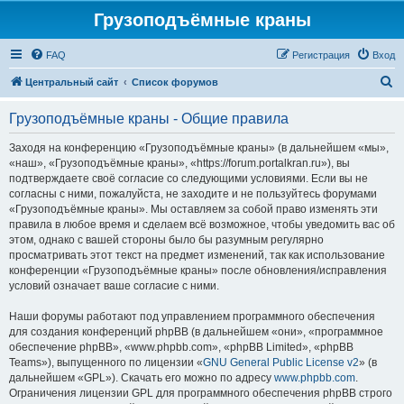
Грузоподъёмные краны
FAQ
Регистрация
Вход
П
Центральный сайт
Список форумов
о
Грузоподъёмные краны - Общие правила
и
с
Заходя на конференцию «Грузоподъёмные краны» (в дальнейшем «мы»,
«наш», «Грузоподъёмные краны», «https://forum.portalkran.ru»), вы
к
подтверждаете своё согласие со следующими условиями. Если вы не
согласны с ними, пожалуйста, не заходите и не пользуйтесь форумами
«Грузоподъёмные краны». Мы оставляем за собой право изменять эти
правила в любое время и сделаем всё возможное, чтобы уведомить вас об
этом, однако с вашей стороны было бы разумным регулярно
просматривать этот текст на предмет изменений, так как использование
конференции «Грузоподъёмные краны» после обновления/исправления
условий означает ваше согласие с ними.
Наши форумы работают под управлением программного обеспечения
для создания конференций phpBB (в дальнейшем «они», «программное
обеспечение phpBB», «www.phpbb.com», «phpBB Limited», «phpBB
Teams»), выпущенного по лицензии «
GNU General Public License v2
» (в
дальнейшем «GPL»). Скачать его можно по адресу
www.phpbb.com
.
Ограничения лицензии GPL для программного обеспечения phpBB строго