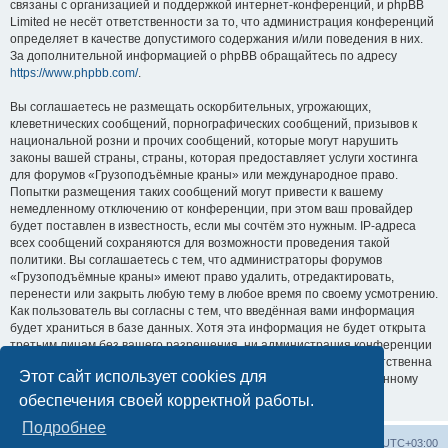
связаны с организацией и поддержкой интернет-конференций, и phpBB
Limited не несёт ответственности за то, что администрация конференций
определяет в качестве допустимого содержания и/или поведения в них.
За дополнительной информацией о phpBB обращайтесь по адресу
https://www.phpbb.com/
.
Вы соглашаетесь не размещать оскорбительных, угрожающих,
клеветнических сообщений, порнографических сообщений, призывов к
национальной розни и прочих сообщений, которые могут нарушить
законы вашей страны, страны, которая предоставляет услуги хостинга
для форумов «Грузоподъёмные краны» или международное право.
Попытки размещения таких сообщений могут привести к вашему
немедленному отключению от конференции, при этом ваш провайдер
будет поставлен в известность, если мы сочтём это нужным. IP-адреса
всех сообщений сохраняются для возможности проведения такой
политики. Вы соглашаетесь с тем, что администраторы форумов
«Грузоподъёмные краны» имеют право удалить, отредактировать,
перенести или закрыть любую тему в любое время по своему усмотрению.
Как пользователь вы согласны с тем, что введённая вами информация
будет храниться в базе данных. Хотя эта информация не будет открыта
третьим лицам без вашего разрешения, ни администрация конференции
«Грузоподъёмные краны», ни phpBB Limited не может быть ответственна
Этот сайт использует cookies для
за действия хакеров, которые могут привести к несанкционированному
доступу к ней.
обеспечения своей корректной работы.
Подробнее
Центральный сайт
Список форумов
Часовой пояс:
UTC+03:00