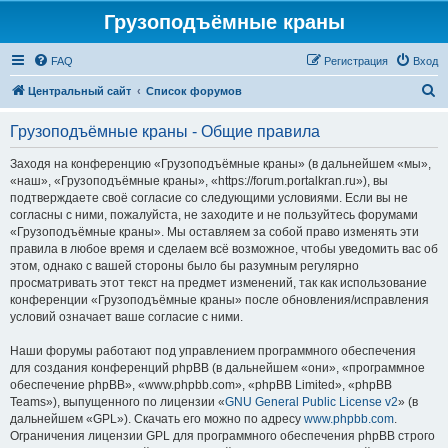
Грузоподъёмные краны
FAQ
Регистрация
Вход
П
Центральный сайт
Список форумов
о
Грузоподъёмные краны - Общие правила
и
с
Заходя на конференцию «Грузоподъёмные краны» (в дальнейшем «мы»,
«наш», «Грузоподъёмные краны», «https://forum.portalkran.ru»), вы
к
подтверждаете своё согласие со следующими условиями. Если вы не
согласны с ними, пожалуйста, не заходите и не пользуйтесь форумами
«Грузоподъёмные краны». Мы оставляем за собой право изменять эти
правила в любое время и сделаем всё возможное, чтобы уведомить вас об
этом, однако с вашей стороны было бы разумным регулярно
просматривать этот текст на предмет изменений, так как использование
конференции «Грузоподъёмные краны» после обновления/исправления
условий означает ваше согласие с ними.
Наши форумы работают под управлением программного обеспечения
для создания конференций phpBB (в дальнейшем «они», «программное
обеспечение phpBB», «www.phpbb.com», «phpBB Limited», «phpBB
Teams»), выпущенного по лицензии «
GNU General Public License v2
» (в
дальнейшем «GPL»). Скачать его можно по адресу
www.phpbb.com
.
Ограничения лицензии GPL для программного обеспечения phpBB строго