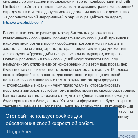
связаны с организацией и поддержкой интернет-конференций, и phpBB
Limited не несёт ответственности за то, что администрация конференций
определяет в качестве допустимого содержания и/или поведения в них.
За дополнительной информацией о phpBB обращайтесь по адресу
https://www.phpbb.com/
.
Вы соглашаетесь не размещать оскорбительных, угрожающих,
клеветнических сообщений, порнографических сообщений, призывов к
национальной розни и прочих сообщений, которые могут нарушить
законы вашей страны, страны, которая предоставляет услуги хостинга
для форумов «Грузоподъёмные краны» или международное право.
Попытки размещения таких сообщений могут привести к вашему
немедленному отключению от конференции, при этом ваш провайдер
будет поставлен в известность, если мы сочтём это нужным. IP-адреса
всех сообщений сохраняются для возможности проведения такой
политики. Вы соглашаетесь с тем, что администраторы форумов
«Грузоподъёмные краны» имеют право удалить, отредактировать,
перенести или закрыть любую тему в любое время по своему усмотрению.
Как пользователь вы согласны с тем, что введённая вами информация
будет храниться в базе данных. Хотя эта информация не будет открыта
третьим лицам без вашего разрешения, ни администрация конференции
«Грузоподъёмные краны», ни phpBB Limited не может быть ответственна
Этот сайт использует cookies для
за действия хакеров, которые могут привести к несанкционированному
доступу к ней.
обеспечения своей корректной работы.
Подробнее
Центральный сайт
Список форумов
Часовой пояс:
UTC+03:00