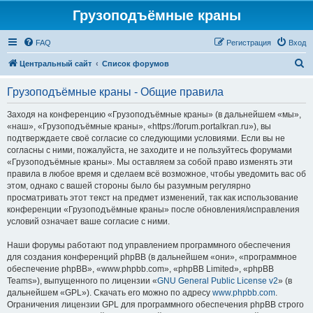
Грузоподъёмные краны
FAQ
Регистрация
Вход
П
Центральный сайт
Список форумов
о
Грузоподъёмные краны - Общие правила
и
с
Заходя на конференцию «Грузоподъёмные краны» (в дальнейшем «мы»,
«наш», «Грузоподъёмные краны», «https://forum.portalkran.ru»), вы
к
подтверждаете своё согласие со следующими условиями. Если вы не
согласны с ними, пожалуйста, не заходите и не пользуйтесь форумами
«Грузоподъёмные краны». Мы оставляем за собой право изменять эти
правила в любое время и сделаем всё возможное, чтобы уведомить вас об
этом, однако с вашей стороны было бы разумным регулярно
просматривать этот текст на предмет изменений, так как использование
конференции «Грузоподъёмные краны» после обновления/исправления
условий означает ваше согласие с ними.
Наши форумы работают под управлением программного обеспечения
для создания конференций phpBB (в дальнейшем «они», «программное
обеспечение phpBB», «www.phpbb.com», «phpBB Limited», «phpBB
Teams»), выпущенного по лицензии «
GNU General Public License v2
» (в
дальнейшем «GPL»). Скачать его можно по адресу
www.phpbb.com
.
Ограничения лицензии GPL для программного обеспечения phpBB строго