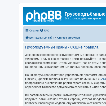
Грузоподъёмные
Всё о грузоподъёмных кранах
Ссылки
FAQ
Центральный сайт
Список форумов
Грузоподъёмные краны - Общие правила
Заходя на конференцию «Грузоподъёмные краны» (в дальне
условиями. Если вы не согласны с ними, пожалуйста, не 
сделаем всё возможное, чтобы уведомить вас об этом, одн
конференции «Грузоподъёмные краны» после обновления/и
Наши форумы работают под управлением программного об
Limited», «phpBB Teams»), выпущенного по лицензии «
GNU 
программного обеспечения phpBB строго связаны с органи
определяет в качестве допустимого содержания и/или по
Вы соглашаетесь не размещать оскорбительных, угрожающ
нарушить законы вашей страны, страны, которая предост
привести к вашему немедленному отключению от конференц