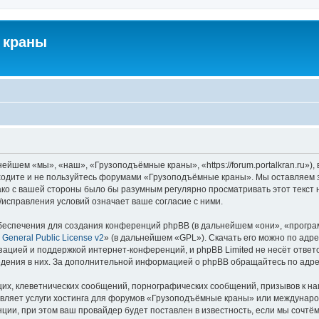
 краны
йшем «мы», «наш», «Грузоподъёмные краны», «https://forum.portalkran.ru»)
заходите и не пользуйтесь форумами «Грузоподъёмные краны». Мы оставляем з
ако с вашей стороны было бы разумным регулярно просматривать этот текст 
справления условий означает ваше согласие с ними.
еспечения для создания конференций phpBB (в дальнейшем «они», «програ
General Public License v2
» (в дальнейшем «GPL»). Скачать его можно по адр
зацией и поддержкой интернет-конференций, и phpBB Limited не несёт ответ
ведения в них. За дополнительной информацией о phpBB обращайтесь по адр
их, клеветнических сообщений, порнографических сообщений, призывов к на
авляет услуги хостинга для форумов «Грузоподъёмные краны» или междунар
ии, при этом ваш провайдер будет поставлен в известность, если мы сочтём