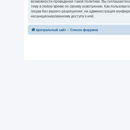
возможности проведения такой политики. Вы соглашаетес
тему в любое время по своему усмотрению. Как пользовате
лицам без вашего разрешения, ни администрация конферен
несанкционированному доступу к ней.
Центральный сайт
Список форумов