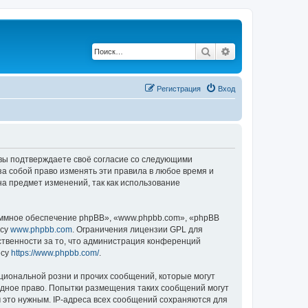
Поиск
Расширенный по
Регистрация
Вход
, вы подтверждаете своё согласие со следующими
а собой право изменять эти правила в любое время и
на предмет изменений, так как использование
ммное обеспечение phpBB», «www.phpbb.com», «phpBB
есу
www.phpbb.com
. Ограничения лицензии GPL для
ственности за то, что администрация конференций
есу
https://www.phpbb.com/
.
циональной розни и прочих сообщений, которые могут
одное право. Попытки размещения таких сообщений могут
 это нужным. IP-адреса всех сообщений сохраняются для