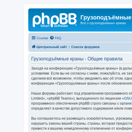
Грузоподъёмные
Всё о грузоподъёмных кранах
Ссылки
FAQ
Центральный сайт
Список форумов
Грузоподъёмные краны - Общие правила
Заходя на конференцию «Грузоподъёмные краны» (в дальне
условиями. Если вы не согласны с ними, пожалуйста, не 
сделаем всё возможное, чтобы уведомить вас об этом, одн
конференции «Грузоподъёмные краны» после обновления/и
Наши форумы работают под управлением программного об
Limited», «phpBB Teams»), выпущенного по лицензии «
GNU 
программного обеспечения phpBB строго связаны с органи
определяет в качестве допустимого содержания и/или по
Вы соглашаетесь не размещать оскорбительных, угрожающ
нарушить законы вашей страны, страны, которая предост
привести к вашему немедленному отключению от конференц