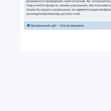
возможности проведения такой политики. Вы соглашаетес
тему в любое время по своему усмотрению. Как пользовате
лицам без вашего разрешения, ни администрация конферен
несанкционированному доступу к ней.
Центральный сайт
Список форумов