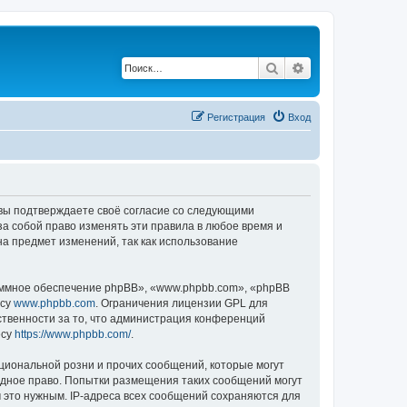
Поиск
Расширенный по
Регистрация
Вход
, вы подтверждаете своё согласие со следующими
а собой право изменять эти правила в любое время и
на предмет изменений, так как использование
ммное обеспечение phpBB», «www.phpbb.com», «phpBB
есу
www.phpbb.com
. Ограничения лицензии GPL для
ственности за то, что администрация конференций
есу
https://www.phpbb.com/
.
циональной розни и прочих сообщений, которые могут
одное право. Попытки размещения таких сообщений могут
 это нужным. IP-адреса всех сообщений сохраняются для