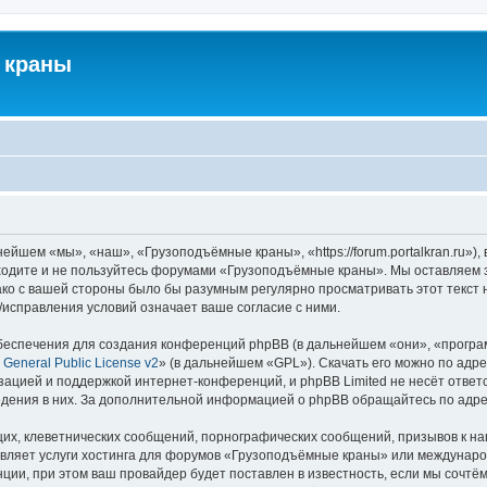
 краны
йшем «мы», «наш», «Грузоподъёмные краны», «https://forum.portalkran.ru»)
заходите и не пользуйтесь форумами «Грузоподъёмные краны». Мы оставляем з
ако с вашей стороны было бы разумным регулярно просматривать этот текст 
справления условий означает ваше согласие с ними.
еспечения для создания конференций phpBB (в дальнейшем «они», «програ
General Public License v2
» (в дальнейшем «GPL»). Скачать его можно по адр
зацией и поддержкой интернет-конференций, и phpBB Limited не несёт ответ
ведения в них. За дополнительной информацией о phpBB обращайтесь по адр
их, клеветнических сообщений, порнографических сообщений, призывов к на
авляет услуги хостинга для форумов «Грузоподъёмные краны» или междунар
ии, при этом ваш провайдер будет поставлен в известность, если мы сочтём