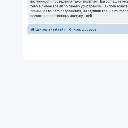
возможности проведения такой политики. Вы соглашаетес
тему в любое время по своему усмотрению. Как пользовате
лицам без вашего разрешения, ни администрация конферен
несанкционированному доступу к ней.
Центральный сайт
Список форумов