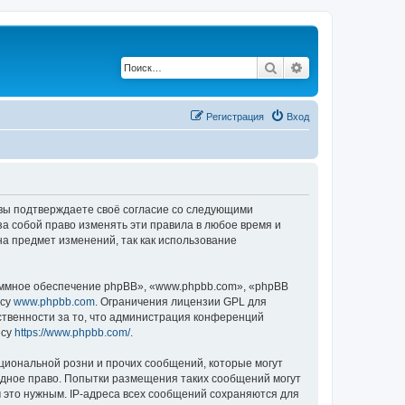
Поиск
Расширенный по
Регистрация
Вход
, вы подтверждаете своё согласие со следующими
а собой право изменять эти правила в любое время и
на предмет изменений, так как использование
ммное обеспечение phpBB», «www.phpbb.com», «phpBB
есу
www.phpbb.com
. Ограничения лицензии GPL для
ственности за то, что администрация конференций
есу
https://www.phpbb.com/
.
циональной розни и прочих сообщений, которые могут
одное право. Попытки размещения таких сообщений могут
 это нужным. IP-адреса всех сообщений сохраняются для