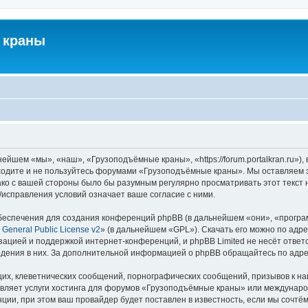
 краны
йшем «мы», «наш», «Грузоподъёмные краны», «https://forum.portalkran.ru»)
заходите и не пользуйтесь форумами «Грузоподъёмные краны». Мы оставляем з
ако с вашей стороны было бы разумным регулярно просматривать этот текст 
справления условий означает ваше согласие с ними.
еспечения для создания конференций phpBB (в дальнейшем «они», «програ
General Public License v2
» (в дальнейшем «GPL»). Скачать его можно по адр
зацией и поддержкой интернет-конференций, и phpBB Limited не несёт ответ
ведения в них. За дополнительной информацией о phpBB обращайтесь по адр
их, клеветнических сообщений, порнографических сообщений, призывов к на
авляет услуги хостинга для форумов «Грузоподъёмные краны» или междунар
ии, при этом ваш провайдер будет поставлен в известность, если мы сочтём