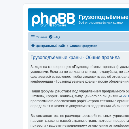
Грузоподъёмные
Всё о грузоподъёмных кранах
Ссылки
FAQ
Центральный сайт
Список форумов
Грузоподъёмные краны - Общие правила
Заходя на конференцию «Грузоподъёмные краны» (в дальне
условиями. Если вы не согласны с ними, пожалуйста, не 
сделаем всё возможное, чтобы уведомить вас об этом, одн
конференции «Грузоподъёмные краны» после обновления/и
Наши форумы работают под управлением программного об
Limited», «phpBB Teams»), выпущенного по лицензии «
GNU 
программного обеспечения phpBB строго связаны с органи
определяет в качестве допустимого содержания и/или по
Вы соглашаетесь не размещать оскорбительных, угрожающ
нарушить законы вашей страны, страны, которая предост
привести к вашему немедленному отключению от конференц