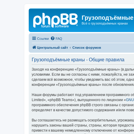
Грузоподъёмные
Всё о грузоподъёмных кранах
Ссылки
FAQ
Центральный сайт
Список форумов
Грузоподъёмные краны - Общие правила
Заходя на конференцию «Грузоподъёмные краны» (в дальне
условиями. Если вы не согласны с ними, пожалуйста, не 
сделаем всё возможное, чтобы уведомить вас об этом, одн
конференции «Грузоподъёмные краны» после обновления/и
Наши форумы работают под управлением программного об
Limited», «phpBB Teams»), выпущенного по лицензии «
GNU 
программного обеспечения phpBB строго связаны с органи
определяет в качестве допустимого содержания и/или по
Вы соглашаетесь не размещать оскорбительных, угрожающ
нарушить законы вашей страны, страны, которая предост
привести к вашему немедленному отключению от конференц