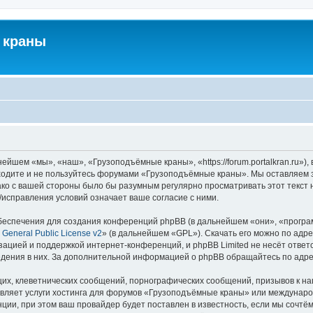
 краны
йшем «мы», «наш», «Грузоподъёмные краны», «https://forum.portalkran.ru»)
заходите и не пользуйтесь форумами «Грузоподъёмные краны». Мы оставляем з
ако с вашей стороны было бы разумным регулярно просматривать этот текст 
справления условий означает ваше согласие с ними.
еспечения для создания конференций phpBB (в дальнейшем «они», «програ
General Public License v2
» (в дальнейшем «GPL»). Скачать его можно по адр
зацией и поддержкой интернет-конференций, и phpBB Limited не несёт ответ
ведения в них. За дополнительной информацией о phpBB обращайтесь по адр
их, клеветнических сообщений, порнографических сообщений, призывов к на
авляет услуги хостинга для форумов «Грузоподъёмные краны» или междунар
ии, при этом ваш провайдер будет поставлен в известность, если мы сочтём