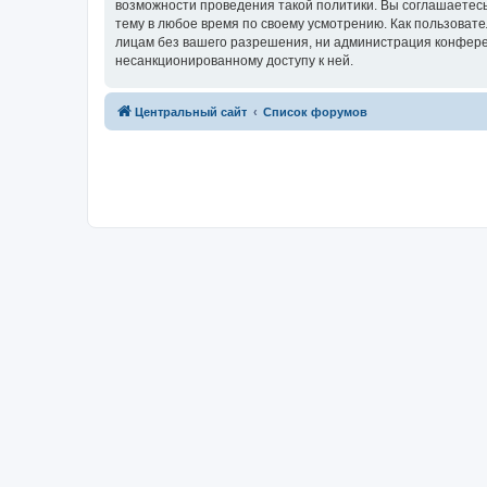
возможности проведения такой политики. Вы соглашаетес
тему в любое время по своему усмотрению. Как пользовате
лицам без вашего разрешения, ни администрация конферен
несанкционированному доступу к ней.
Центральный сайт
Список форумов