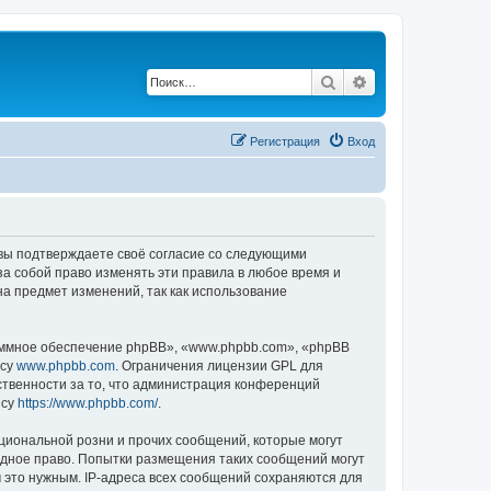
Поиск
Расширенный по
Регистрация
Вход
, вы подтверждаете своё согласие со следующими
а собой право изменять эти правила в любое время и
на предмет изменений, так как использование
ммное обеспечение phpBB», «www.phpbb.com», «phpBB
есу
www.phpbb.com
. Ограничения лицензии GPL для
ственности за то, что администрация конференций
есу
https://www.phpbb.com/
.
циональной розни и прочих сообщений, которые могут
одное право. Попытки размещения таких сообщений могут
 это нужным. IP-адреса всех сообщений сохраняются для