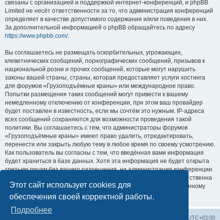
связаны с организацией и поддержкой интернет-конференций, и phpBB
Limited не несёт ответственности за то, что администрация конференций
определяет в качестве допустимого содержания и/или поведения в них.
За дополнительной информацией о phpBB обращайтесь по адресу
https://www.phpbb.com/
.
Вы соглашаетесь не размещать оскорбительных, угрожающих,
клеветнических сообщений, порнографических сообщений, призывов к
национальной розни и прочих сообщений, которые могут нарушить
законы вашей страны, страны, которая предоставляет услуги хостинга
для форумов «Грузоподъёмные краны» или международное право.
Попытки размещения таких сообщений могут привести к вашему
немедленному отключению от конференции, при этом ваш провайдер
будет поставлен в известность, если мы сочтём это нужным. IP-адреса
всех сообщений сохраняются для возможности проведения такой
политики. Вы соглашаетесь с тем, что администраторы форумов
«Грузоподъёмные краны» имеют право удалить, отредактировать,
перенести или закрыть любую тему в любое время по своему усмотрению.
Как пользователь вы согласны с тем, что введённая вами информация
будет храниться в базе данных. Хотя эта информация не будет открыта
третьим лицам без вашего разрешения, ни администрация конференции
«Грузоподъёмные краны», ни phpBB Limited не может быть ответственна
Этот сайт использует cookies для
за действия хакеров, которые могут привести к несанкционированному
доступу к ней.
обеспечения своей корректной работы.
Подробнее
Центральный сайт
Список форумов
Часовой пояс:
UTC+03:00