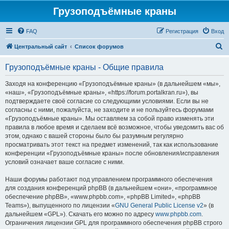
Грузоподъёмные краны
FAQ
Регистрация
Вход
П
Центральный сайт
Список форумов
о
Грузоподъёмные краны - Общие правила
и
с
Заходя на конференцию «Грузоподъёмные краны» (в дальнейшем «мы»,
«наш», «Грузоподъёмные краны», «https://forum.portalkran.ru»), вы
к
подтверждаете своё согласие со следующими условиями. Если вы не
согласны с ними, пожалуйста, не заходите и не пользуйтесь форумами
«Грузоподъёмные краны». Мы оставляем за собой право изменять эти
правила в любое время и сделаем всё возможное, чтобы уведомить вас об
этом, однако с вашей стороны было бы разумным регулярно
просматривать этот текст на предмет изменений, так как использование
конференции «Грузоподъёмные краны» после обновления/исправления
условий означает ваше согласие с ними.
Наши форумы работают под управлением программного обеспечения
для создания конференций phpBB (в дальнейшем «они», «программное
обеспечение phpBB», «www.phpbb.com», «phpBB Limited», «phpBB
Teams»), выпущенного по лицензии «
GNU General Public License v2
» (в
дальнейшем «GPL»). Скачать его можно по адресу
www.phpbb.com
.
Ограничения лицензии GPL для программного обеспечения phpBB строго