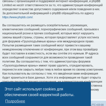
связаны с организацией и поддержкой интернет-конференций, и phpBB
Limited не несёт ответственности за то, что администрация конференций
определяет в качестве допустимого содержания и/или поведения в них.
За дополнительной информацией о phpBB обращайтесь по адресу
https://www.phpbb.com/
.
Вы соглашаетесь не размещать оскорбительных, угрожающих,
клеветнических сообщений, порнографических сообщений, призывов к
национальной розни и прочих сообщений, которые могут нарушить
законы вашей страны, страны, которая предоставляет услуги хостинга
для форумов «Грузоподъёмные краны» или международное право.
Попытки размещения таких сообщений могут привести к вашему
немедленному отключению от конференции, при этом ваш провайдер
будет поставлен в известность, если мы сочтём это нужным. IP-адреса
всех сообщений сохраняются для возможности проведения такой
политики. Вы соглашаетесь с тем, что администраторы форумов
«Грузоподъёмные краны» имеют право удалить, отредактировать,
перенести или закрыть любую тему в любое время по своему усмотрению.
Как пользователь вы согласны с тем, что введённая вами информация
будет храниться в базе данных. Хотя эта информация не будет открыта
третьим лицам без вашего разрешения, ни администрация конференции
«Грузоподъёмные краны», ни phpBB Limited не может быть ответственна
Этот сайт использует cookies для
за действия хакеров, которые могут привести к несанкционированному
доступу к ней.
обеспечения своей корректной работы.
Подробнее
Центральный сайт
Список форумов
Часовой пояс:
UTC+03:00