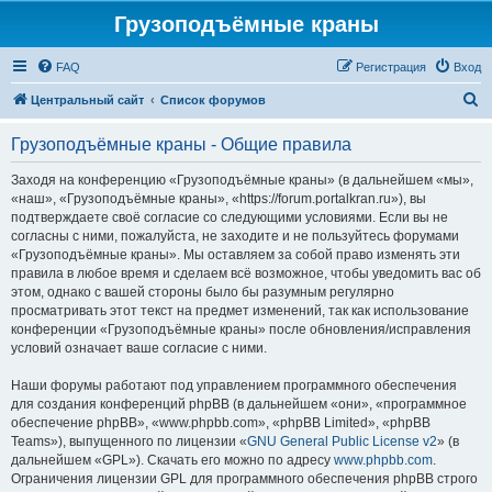
Грузоподъёмные краны
FAQ
Регистрация
Вход
П
Центральный сайт
Список форумов
о
Грузоподъёмные краны - Общие правила
и
с
Заходя на конференцию «Грузоподъёмные краны» (в дальнейшем «мы»,
«наш», «Грузоподъёмные краны», «https://forum.portalkran.ru»), вы
к
подтверждаете своё согласие со следующими условиями. Если вы не
согласны с ними, пожалуйста, не заходите и не пользуйтесь форумами
«Грузоподъёмные краны». Мы оставляем за собой право изменять эти
правила в любое время и сделаем всё возможное, чтобы уведомить вас об
этом, однако с вашей стороны было бы разумным регулярно
просматривать этот текст на предмет изменений, так как использование
конференции «Грузоподъёмные краны» после обновления/исправления
условий означает ваше согласие с ними.
Наши форумы работают под управлением программного обеспечения
для создания конференций phpBB (в дальнейшем «они», «программное
обеспечение phpBB», «www.phpbb.com», «phpBB Limited», «phpBB
Teams»), выпущенного по лицензии «
GNU General Public License v2
» (в
дальнейшем «GPL»). Скачать его можно по адресу
www.phpbb.com
.
Ограничения лицензии GPL для программного обеспечения phpBB строго