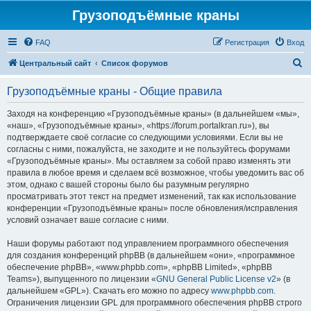
Грузоподъёмные краны
FAQ
Регистрация
Вход
П
Центральный сайт
Список форумов
о
Грузоподъёмные краны - Общие правила
и
с
Заходя на конференцию «Грузоподъёмные краны» (в дальнейшем «мы»,
«наш», «Грузоподъёмные краны», «https://forum.portalkran.ru»), вы
к
подтверждаете своё согласие со следующими условиями. Если вы не
согласны с ними, пожалуйста, не заходите и не пользуйтесь форумами
«Грузоподъёмные краны». Мы оставляем за собой право изменять эти
правила в любое время и сделаем всё возможное, чтобы уведомить вас об
этом, однако с вашей стороны было бы разумным регулярно
просматривать этот текст на предмет изменений, так как использование
конференции «Грузоподъёмные краны» после обновления/исправления
условий означает ваше согласие с ними.
Наши форумы работают под управлением программного обеспечения
для создания конференций phpBB (в дальнейшем «они», «программное
обеспечение phpBB», «www.phpbb.com», «phpBB Limited», «phpBB
Teams»), выпущенного по лицензии «
GNU General Public License v2
» (в
дальнейшем «GPL»). Скачать его можно по адресу
www.phpbb.com
.
Ограничения лицензии GPL для программного обеспечения phpBB строго