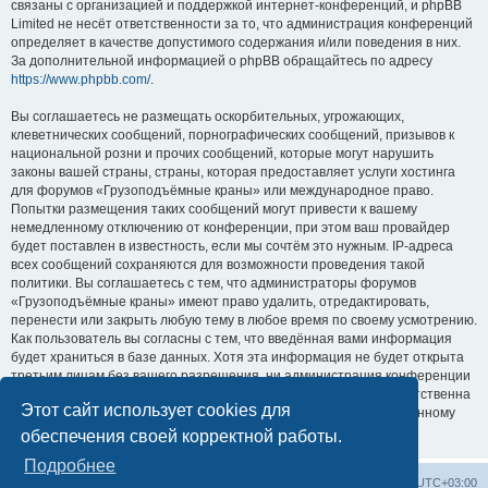
связаны с организацией и поддержкой интернет-конференций, и phpBB
Limited не несёт ответственности за то, что администрация конференций
определяет в качестве допустимого содержания и/или поведения в них.
За дополнительной информацией о phpBB обращайтесь по адресу
https://www.phpbb.com/
.
Вы соглашаетесь не размещать оскорбительных, угрожающих,
клеветнических сообщений, порнографических сообщений, призывов к
национальной розни и прочих сообщений, которые могут нарушить
законы вашей страны, страны, которая предоставляет услуги хостинга
для форумов «Грузоподъёмные краны» или международное право.
Попытки размещения таких сообщений могут привести к вашему
немедленному отключению от конференции, при этом ваш провайдер
будет поставлен в известность, если мы сочтём это нужным. IP-адреса
всех сообщений сохраняются для возможности проведения такой
политики. Вы соглашаетесь с тем, что администраторы форумов
«Грузоподъёмные краны» имеют право удалить, отредактировать,
перенести или закрыть любую тему в любое время по своему усмотрению.
Как пользователь вы согласны с тем, что введённая вами информация
будет храниться в базе данных. Хотя эта информация не будет открыта
третьим лицам без вашего разрешения, ни администрация конференции
«Грузоподъёмные краны», ни phpBB Limited не может быть ответственна
Этот сайт использует cookies для
за действия хакеров, которые могут привести к несанкционированному
доступу к ней.
обеспечения своей корректной работы.
Подробнее
Центральный сайт
Список форумов
Часовой пояс:
UTC+03:00