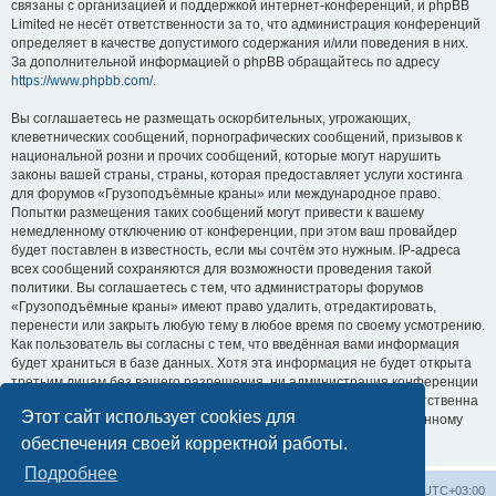
связаны с организацией и поддержкой интернет-конференций, и phpBB
Limited не несёт ответственности за то, что администрация конференций
определяет в качестве допустимого содержания и/или поведения в них.
За дополнительной информацией о phpBB обращайтесь по адресу
https://www.phpbb.com/
.
Вы соглашаетесь не размещать оскорбительных, угрожающих,
клеветнических сообщений, порнографических сообщений, призывов к
национальной розни и прочих сообщений, которые могут нарушить
законы вашей страны, страны, которая предоставляет услуги хостинга
для форумов «Грузоподъёмные краны» или международное право.
Попытки размещения таких сообщений могут привести к вашему
немедленному отключению от конференции, при этом ваш провайдер
будет поставлен в известность, если мы сочтём это нужным. IP-адреса
всех сообщений сохраняются для возможности проведения такой
политики. Вы соглашаетесь с тем, что администраторы форумов
«Грузоподъёмные краны» имеют право удалить, отредактировать,
перенести или закрыть любую тему в любое время по своему усмотрению.
Как пользователь вы согласны с тем, что введённая вами информация
будет храниться в базе данных. Хотя эта информация не будет открыта
третьим лицам без вашего разрешения, ни администрация конференции
«Грузоподъёмные краны», ни phpBB Limited не может быть ответственна
Этот сайт использует cookies для
за действия хакеров, которые могут привести к несанкционированному
доступу к ней.
обеспечения своей корректной работы.
Подробнее
Центральный сайт
Список форумов
Часовой пояс:
UTC+03:00