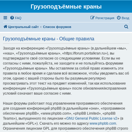
Грузоподъёмные краны
FAQ
Регистрация
Вход
П
Центральный сайт
Список форумов
о
Грузоподъёмные краны - Общие правила
и
с
Заходя на конференцию «Грузоподъёмные краны» (в дальнейшем «мы»,
«наш», «Грузоподъёмные краны», «https://forum.portalkran.ru»), вы
к
подтверждаете своё согласие со следующими условиями. Если вы не
согласны с ними, пожалуйста, не заходите и не пользуйтесь форумами
«Грузоподъёмные краны». Мы оставляем за собой право изменять эти
правила в любое время и сделаем всё возможное, чтобы уведомить вас об
этом, однако с вашей стороны было бы разумным регулярно
просматривать этот текст на предмет изменений, так как использование
конференции «Грузоподъёмные краны» после обновления/исправления
условий означает ваше согласие с ними.
Наши форумы работают под управлением программного обеспечения
для создания конференций phpBB (в дальнейшем «они», «программное
обеспечение phpBB», «www.phpbb.com», «phpBB Limited», «phpBB
Teams»), выпущенного по лицензии «
GNU General Public License v2
» (в
дальнейшем «GPL»). Скачать его можно по адресу
www.phpbb.com
.
Ограничения лицензии GPL для программного обеспечения phpBB строго