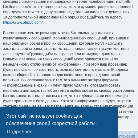
связаны с организацией и поддержкой интернет-конференций, и phpBB
Limited не несёт ответственности за то, что администрация конференций
определяет в качестве допустимого содержания и/или поведения в них.
За дополнительной информацией о phpBB обращайтесь по адресу
https://www.phpbb.com/
.
Вы соглашаетесь не размещать оскорбительных, угрожающих,
клеветнических сообщений, порнографических сообщений, призывов к
национальной розни и прочих сообщений, которые могут нарушить
законы вашей страны, страны, которая предоставляет услуги хостинга
для форумов «Грузоподъёмные краны» или международное право.
Попытки размещения таких сообщений могут привести к вашему
немедленному отключению от конференции, при этом ваш провайдер
будет поставлен в известность, если мы сочтём это нужным. IP-адреса
всех сообщений сохраняются для возможности проведения такой
политики. Вы соглашаетесь с тем, что администраторы форумов
«Грузоподъёмные краны» имеют право удалить, отредактировать,
перенести или закрыть любую тему в любое время по своему усмотрению.
Как пользователь вы согласны с тем, что введённая вами информация
будет храниться в базе данных. Хотя эта информация не будет открыта
третьим лицам без вашего разрешения, ни администрация конференции
«Грузоподъёмные краны», ни phpBB Limited не может быть ответственна
Этот сайт использует cookies для
за действия хакеров, которые могут привести к несанкционированному
доступу к ней.
обеспечения своей корректной работы.
Подробнее
Центральный сайт
Список форумов
Часовой пояс:
UTC+03:00