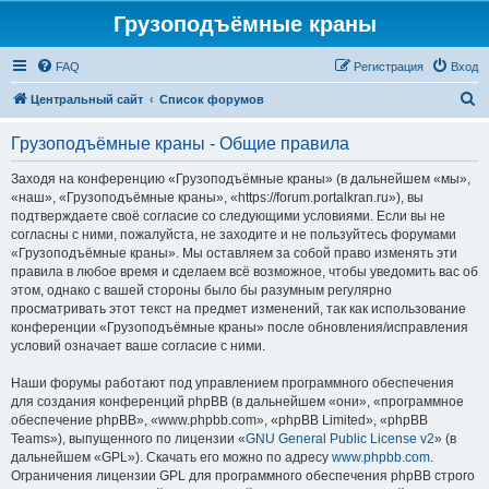
Грузоподъёмные краны
FAQ
Регистрация
Вход
П
Центральный сайт
Список форумов
о
Грузоподъёмные краны - Общие правила
и
с
Заходя на конференцию «Грузоподъёмные краны» (в дальнейшем «мы»,
«наш», «Грузоподъёмные краны», «https://forum.portalkran.ru»), вы
к
подтверждаете своё согласие со следующими условиями. Если вы не
согласны с ними, пожалуйста, не заходите и не пользуйтесь форумами
«Грузоподъёмные краны». Мы оставляем за собой право изменять эти
правила в любое время и сделаем всё возможное, чтобы уведомить вас об
этом, однако с вашей стороны было бы разумным регулярно
просматривать этот текст на предмет изменений, так как использование
конференции «Грузоподъёмные краны» после обновления/исправления
условий означает ваше согласие с ними.
Наши форумы работают под управлением программного обеспечения
для создания конференций phpBB (в дальнейшем «они», «программное
обеспечение phpBB», «www.phpbb.com», «phpBB Limited», «phpBB
Teams»), выпущенного по лицензии «
GNU General Public License v2
» (в
дальнейшем «GPL»). Скачать его можно по адресу
www.phpbb.com
.
Ограничения лицензии GPL для программного обеспечения phpBB строго