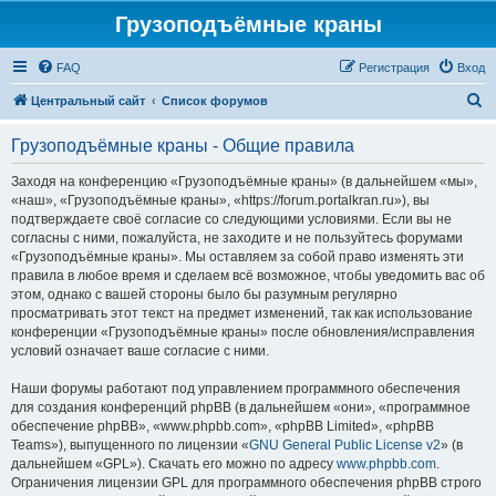
Грузоподъёмные краны
FAQ
Регистрация
Вход
П
Центральный сайт
Список форумов
о
Грузоподъёмные краны - Общие правила
и
с
Заходя на конференцию «Грузоподъёмные краны» (в дальнейшем «мы»,
«наш», «Грузоподъёмные краны», «https://forum.portalkran.ru»), вы
к
подтверждаете своё согласие со следующими условиями. Если вы не
согласны с ними, пожалуйста, не заходите и не пользуйтесь форумами
«Грузоподъёмные краны». Мы оставляем за собой право изменять эти
правила в любое время и сделаем всё возможное, чтобы уведомить вас об
этом, однако с вашей стороны было бы разумным регулярно
просматривать этот текст на предмет изменений, так как использование
конференции «Грузоподъёмные краны» после обновления/исправления
условий означает ваше согласие с ними.
Наши форумы работают под управлением программного обеспечения
для создания конференций phpBB (в дальнейшем «они», «программное
обеспечение phpBB», «www.phpbb.com», «phpBB Limited», «phpBB
Teams»), выпущенного по лицензии «
GNU General Public License v2
» (в
дальнейшем «GPL»). Скачать его можно по адресу
www.phpbb.com
.
Ограничения лицензии GPL для программного обеспечения phpBB строго