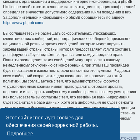
связаны с организацией и поддержкой интернет-конференций, и phpBB
Limited не несёт ответственности за то, что администрация конференций
определяет в качестве допустимого содержания и/или поведения в них.
За дополнительной информацией о phpBB обращайтесь по адресу
https://www.phpbb.com/
.
Вы соглашаетесь не размещать оскорбительных, угрожающих,
клеветнических сообщений, порнографических сообщений, призывов к
национальной розни и прочих сообщений, которые могут нарушить
законы вашей страны, страны, которая предоставляет услуги хостинга
для форумов «Грузоподъёмные краны» или международное право.
Попытки размещения таких сообщений могут привести к вашему
немедленному отключению от конференции, при этом ваш провайдер
будет поставлен в известность, если мы сочтём это нужным. IP-адреса
всех сообщений сохраняются для возможности проведения такой
политики. Вы соглашаетесь с тем, что администраторы форумов
«Грузоподъёмные краны» имеют право удалить, отредактировать,
перенести или закрыть любую тему в любое время по своему усмотрению.
Как пользователь вы согласны с тем, что введённая вами информация
будет храниться в базе данных. Хотя эта информация не будет открыта
третьим лицам без вашего разрешения, ни администрация конференции
«Грузоподъёмные краны», ни phpBB Limited не может быть ответственна
Этот сайт использует cookies для
за действия хакеров, которые могут привести к несанкционированному
доступу к ней.
обеспечения своей корректной работы.
Подробнее
Центральный сайт
Список форумов
Часовой пояс:
UTC+03:00