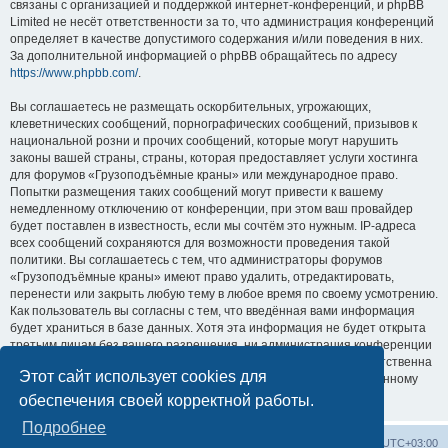
связаны с организацией и поддержкой интернет-конференций, и phpBB
Limited не несёт ответственности за то, что администрация конференций
определяет в качестве допустимого содержания и/или поведения в них.
За дополнительной информацией о phpBB обращайтесь по адресу
https://www.phpbb.com/
.
Вы соглашаетесь не размещать оскорбительных, угрожающих,
клеветнических сообщений, порнографических сообщений, призывов к
национальной розни и прочих сообщений, которые могут нарушить
законы вашей страны, страны, которая предоставляет услуги хостинга
для форумов «Грузоподъёмные краны» или международное право.
Попытки размещения таких сообщений могут привести к вашему
немедленному отключению от конференции, при этом ваш провайдер
будет поставлен в известность, если мы сочтём это нужным. IP-адреса
всех сообщений сохраняются для возможности проведения такой
политики. Вы соглашаетесь с тем, что администраторы форумов
«Грузоподъёмные краны» имеют право удалить, отредактировать,
перенести или закрыть любую тему в любое время по своему усмотрению.
Как пользователь вы согласны с тем, что введённая вами информация
будет храниться в базе данных. Хотя эта информация не будет открыта
третьим лицам без вашего разрешения, ни администрация конференции
«Грузоподъёмные краны», ни phpBB Limited не может быть ответственна
Этот сайт использует cookies для
за действия хакеров, которые могут привести к несанкционированному
доступу к ней.
обеспечения своей корректной работы.
Подробнее
Центральный сайт
Список форумов
Часовой пояс:
UTC+03:00