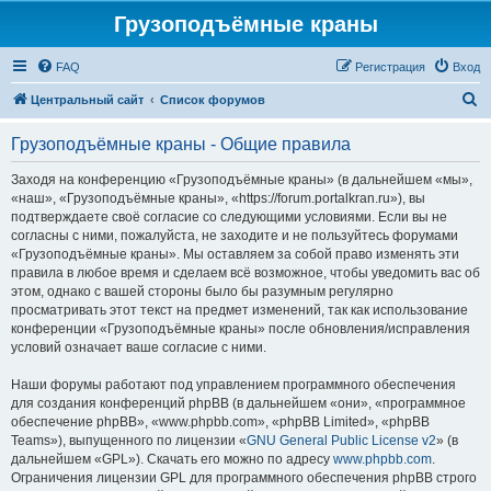
Грузоподъёмные краны
FAQ
Регистрация
Вход
П
Центральный сайт
Список форумов
о
Грузоподъёмные краны - Общие правила
и
с
Заходя на конференцию «Грузоподъёмные краны» (в дальнейшем «мы»,
«наш», «Грузоподъёмные краны», «https://forum.portalkran.ru»), вы
к
подтверждаете своё согласие со следующими условиями. Если вы не
согласны с ними, пожалуйста, не заходите и не пользуйтесь форумами
«Грузоподъёмные краны». Мы оставляем за собой право изменять эти
правила в любое время и сделаем всё возможное, чтобы уведомить вас об
этом, однако с вашей стороны было бы разумным регулярно
просматривать этот текст на предмет изменений, так как использование
конференции «Грузоподъёмные краны» после обновления/исправления
условий означает ваше согласие с ними.
Наши форумы работают под управлением программного обеспечения
для создания конференций phpBB (в дальнейшем «они», «программное
обеспечение phpBB», «www.phpbb.com», «phpBB Limited», «phpBB
Teams»), выпущенного по лицензии «
GNU General Public License v2
» (в
дальнейшем «GPL»). Скачать его можно по адресу
www.phpbb.com
.
Ограничения лицензии GPL для программного обеспечения phpBB строго