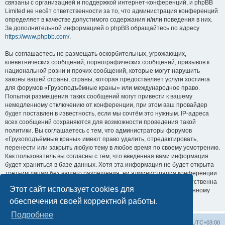
связаны с организацией и поддержкой интернет-конференций, и phpBB
Limited не несёт ответственности за то, что администрация конференций
определяет в качестве допустимого содержания и/или поведения в них.
За дополнительной информацией о phpBB обращайтесь по адресу
https://www.phpbb.com/
.
Вы соглашаетесь не размещать оскорбительных, угрожающих,
клеветнических сообщений, порнографических сообщений, призывов к
национальной розни и прочих сообщений, которые могут нарушить
законы вашей страны, страны, которая предоставляет услуги хостинга
для форумов «Грузоподъёмные краны» или международное право.
Попытки размещения таких сообщений могут привести к вашему
немедленному отключению от конференции, при этом ваш провайдер
будет поставлен в известность, если мы сочтём это нужным. IP-адреса
всех сообщений сохраняются для возможности проведения такой
политики. Вы соглашаетесь с тем, что администраторы форумов
«Грузоподъёмные краны» имеют право удалить, отредактировать,
перенести или закрыть любую тему в любое время по своему усмотрению.
Как пользователь вы согласны с тем, что введённая вами информация
будет храниться в базе данных. Хотя эта информация не будет открыта
третьим лицам без вашего разрешения, ни администрация конференции
«Грузоподъёмные краны», ни phpBB Limited не может быть ответственна
Этот сайт использует cookies для
за действия хакеров, которые могут привести к несанкционированному
доступу к ней.
обеспечения своей корректной работы.
Подробнее
Центральный сайт
Список форумов
Часовой пояс:
UTC+03:00