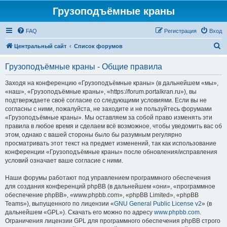
Грузоподъёмные краны
FAQ
Регистрация
Вход
П
Центральный сайт
Список форумов
о
Грузоподъёмные краны - Общие правила
и
с
Заходя на конференцию «Грузоподъёмные краны» (в дальнейшем «мы»,
«наш», «Грузоподъёмные краны», «https://forum.portalkran.ru»), вы
к
подтверждаете своё согласие со следующими условиями. Если вы не
согласны с ними, пожалуйста, не заходите и не пользуйтесь форумами
«Грузоподъёмные краны». Мы оставляем за собой право изменять эти
правила в любое время и сделаем всё возможное, чтобы уведомить вас об
этом, однако с вашей стороны было бы разумным регулярно
просматривать этот текст на предмет изменений, так как использование
конференции «Грузоподъёмные краны» после обновления/исправления
условий означает ваше согласие с ними.
Наши форумы работают под управлением программного обеспечения
для создания конференций phpBB (в дальнейшем «они», «программное
обеспечение phpBB», «www.phpbb.com», «phpBB Limited», «phpBB
Teams»), выпущенного по лицензии «
GNU General Public License v2
» (в
дальнейшем «GPL»). Скачать его можно по адресу
www.phpbb.com
.
Ограничения лицензии GPL для программного обеспечения phpBB строго