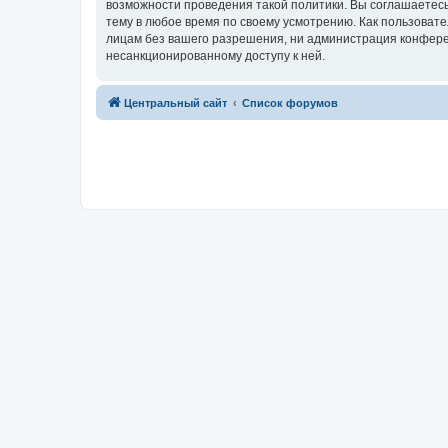
возможности проведения такой политики. Вы соглашаетес
тему в любое время по своему усмотрению. Как пользовате
лицам без вашего разрешения, ни администрация конферен
несанкционированному доступу к ней.
Центральный сайт
Список форумов