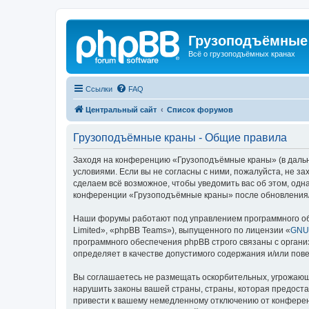
Грузоподъёмные
Всё о грузоподъёмных кранах
Ссылки
FAQ
Центральный сайт
Список форумов
Грузоподъёмные краны - Общие правила
Заходя на конференцию «Грузоподъёмные краны» (в дальне
условиями. Если вы не согласны с ними, пожалуйста, не 
сделаем всё возможное, чтобы уведомить вас об этом, одн
конференции «Грузоподъёмные краны» после обновления/и
Наши форумы работают под управлением программного об
Limited», «phpBB Teams»), выпущенного по лицензии «
GNU 
программного обеспечения phpBB строго связаны с органи
определяет в качестве допустимого содержания и/или по
Вы соглашаетесь не размещать оскорбительных, угрожающ
нарушить законы вашей страны, страны, которая предост
привести к вашему немедленному отключению от конференц