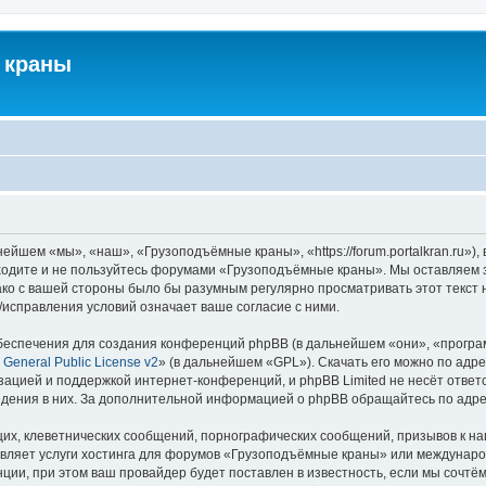
 краны
йшем «мы», «наш», «Грузоподъёмные краны», «https://forum.portalkran.ru»)
заходите и не пользуйтесь форумами «Грузоподъёмные краны». Мы оставляем з
ако с вашей стороны было бы разумным регулярно просматривать этот текст 
справления условий означает ваше согласие с ними.
еспечения для создания конференций phpBB (в дальнейшем «они», «програ
General Public License v2
» (в дальнейшем «GPL»). Скачать его можно по адр
зацией и поддержкой интернет-конференций, и phpBB Limited не несёт ответ
ведения в них. За дополнительной информацией о phpBB обращайтесь по адр
их, клеветнических сообщений, порнографических сообщений, призывов к на
авляет услуги хостинга для форумов «Грузоподъёмные краны» или междунар
ии, при этом ваш провайдер будет поставлен в известность, если мы сочтём