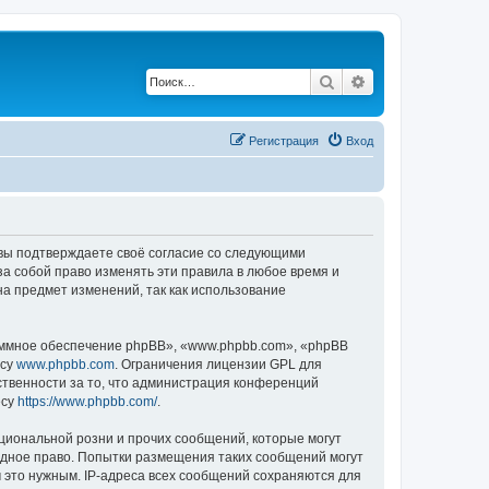
Поиск
Расширенный по
Регистрация
Вход
, вы подтверждаете своё согласие со следующими
а собой право изменять эти правила в любое время и
на предмет изменений, так как использование
ммное обеспечение phpBB», «www.phpbb.com», «phpBB
есу
www.phpbb.com
. Ограничения лицензии GPL для
ственности за то, что администрация конференций
есу
https://www.phpbb.com/
.
циональной розни и прочих сообщений, которые могут
одное право. Попытки размещения таких сообщений могут
 это нужным. IP-адреса всех сообщений сохраняются для