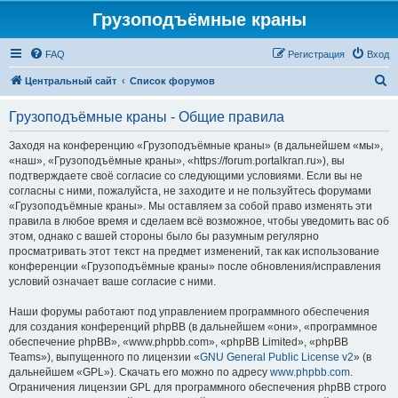
Грузоподъёмные краны
FAQ
Регистрация
Вход
П
Центральный сайт
Список форумов
о
Грузоподъёмные краны - Общие правила
и
с
Заходя на конференцию «Грузоподъёмные краны» (в дальнейшем «мы»,
«наш», «Грузоподъёмные краны», «https://forum.portalkran.ru»), вы
к
подтверждаете своё согласие со следующими условиями. Если вы не
согласны с ними, пожалуйста, не заходите и не пользуйтесь форумами
«Грузоподъёмные краны». Мы оставляем за собой право изменять эти
правила в любое время и сделаем всё возможное, чтобы уведомить вас об
этом, однако с вашей стороны было бы разумным регулярно
просматривать этот текст на предмет изменений, так как использование
конференции «Грузоподъёмные краны» после обновления/исправления
условий означает ваше согласие с ними.
Наши форумы работают под управлением программного обеспечения
для создания конференций phpBB (в дальнейшем «они», «программное
обеспечение phpBB», «www.phpbb.com», «phpBB Limited», «phpBB
Teams»), выпущенного по лицензии «
GNU General Public License v2
» (в
дальнейшем «GPL»). Скачать его можно по адресу
www.phpbb.com
.
Ограничения лицензии GPL для программного обеспечения phpBB строго