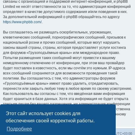
связаны с организацией и поддержкой интернет-конференций, и phpBB
Limited не несёт ответственности за то, что администрация конференций
определяет в качестве допустимого содержания и/или поведения в них.
За дополнительной информацией о phpBB обращайтесь по адресу
https://www.phpbb.com/
.
Вы соглашаетесь не размещать оскорбительных, угрожающих,
клеветнических сообщений, порнографических сообщений, призывов к
национальной розни и прочих сообщений, которые могут нарушить
законы вашей страны, страны, которая предоставляет услуги хостинга
для форумов «Грузоподъёмные краны» или международное право.
Попытки размещения таких сообщений могут привести к вашему
немедленному отключению от конференции, при этом ваш провайдер
будет поставлен в известность, если мы сочтём это нужным. IP-адреса
всех сообщений сохраняются для возможности проведения такой
политики. Вы соглашаетесь с тем, что администраторы форумов
«Грузоподъёмные краны» имеют право удалить, отредактировать,
перенести или закрыть любую тему в любое время по своему усмотрению.
Как пользователь вы согласны с тем, что введённая вами информация
будет храниться в базе данных. Хотя эта информация не будет открыта
третьим лицам без вашего разрешения, ни администрация конференции
«Грузоподъёмные краны», ни phpBB Limited не может быть ответственна
Этот сайт использует cookies для
за действия хакеров, которые могут привести к несанкционированному
доступу к ней.
обеспечения своей корректной работы.
Подробнее
Центральный сайт
Список форумов
Часовой пояс:
UTC+03:00