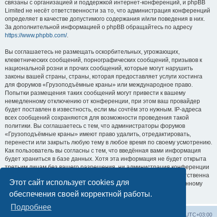
связаны с организацией и поддержкой интернет-конференций, и phpBB
Limited не несёт ответственности за то, что администрация конференций
определяет в качестве допустимого содержания и/или поведения в них.
За дополнительной информацией о phpBB обращайтесь по адресу
https://www.phpbb.com/
.
Вы соглашаетесь не размещать оскорбительных, угрожающих,
клеветнических сообщений, порнографических сообщений, призывов к
национальной розни и прочих сообщений, которые могут нарушить
законы вашей страны, страны, которая предоставляет услуги хостинга
для форумов «Грузоподъёмные краны» или международное право.
Попытки размещения таких сообщений могут привести к вашему
немедленному отключению от конференции, при этом ваш провайдер
будет поставлен в известность, если мы сочтём это нужным. IP-адреса
всех сообщений сохраняются для возможности проведения такой
политики. Вы соглашаетесь с тем, что администраторы форумов
«Грузоподъёмные краны» имеют право удалить, отредактировать,
перенести или закрыть любую тему в любое время по своему усмотрению.
Как пользователь вы согласны с тем, что введённая вами информация
будет храниться в базе данных. Хотя эта информация не будет открыта
третьим лицам без вашего разрешения, ни администрация конференции
«Грузоподъёмные краны», ни phpBB Limited не может быть ответственна
Этот сайт использует cookies для
за действия хакеров, которые могут привести к несанкционированному
доступу к ней.
обеспечения своей корректной работы.
Подробнее
Центральный сайт
Список форумов
Часовой пояс:
UTC+03:00