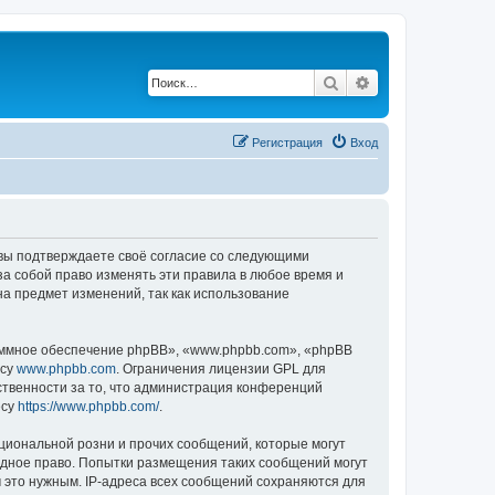
Поиск
Расширенный по
Регистрация
Вход
, вы подтверждаете своё согласие со следующими
а собой право изменять эти правила в любое время и
на предмет изменений, так как использование
ммное обеспечение phpBB», «www.phpbb.com», «phpBB
есу
www.phpbb.com
. Ограничения лицензии GPL для
ственности за то, что администрация конференций
есу
https://www.phpbb.com/
.
циональной розни и прочих сообщений, которые могут
одное право. Попытки размещения таких сообщений могут
 это нужным. IP-адреса всех сообщений сохраняются для