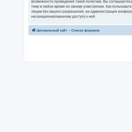
возможности проведения такой политики. Вы соглашаетес
тему в любое время по своему усмотрению. Как пользовате
лицам без вашего разрешения, ни администрация конферен
несанкционированному доступу к ней.
Центральный сайт
Список форумов