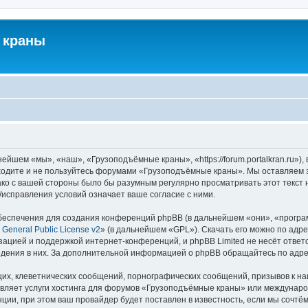
 краны
йшем «мы», «наш», «Грузоподъёмные краны», «https://forum.portalkran.ru»)
заходите и не пользуйтесь форумами «Грузоподъёмные краны». Мы оставляем з
ако с вашей стороны было бы разумным регулярно просматривать этот текст 
справления условий означает ваше согласие с ними.
еспечения для создания конференций phpBB (в дальнейшем «они», «програ
General Public License v2
» (в дальнейшем «GPL»). Скачать его можно по адр
зацией и поддержкой интернет-конференций, и phpBB Limited не несёт ответ
ведения в них. За дополнительной информацией о phpBB обращайтесь по адр
их, клеветнических сообщений, порнографических сообщений, призывов к на
авляет услуги хостинга для форумов «Грузоподъёмные краны» или междунар
ии, при этом ваш провайдер будет поставлен в известность, если мы сочтём