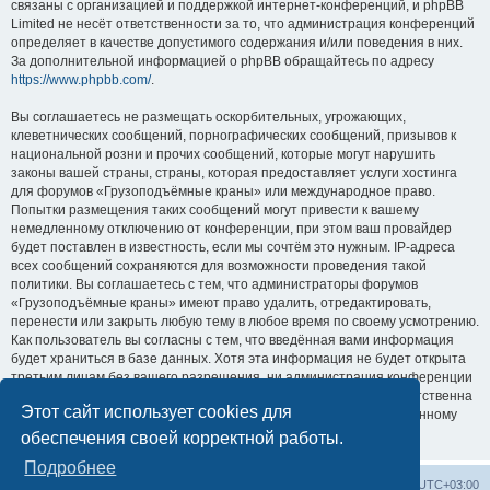
связаны с организацией и поддержкой интернет-конференций, и phpBB
Limited не несёт ответственности за то, что администрация конференций
определяет в качестве допустимого содержания и/или поведения в них.
За дополнительной информацией о phpBB обращайтесь по адресу
https://www.phpbb.com/
.
Вы соглашаетесь не размещать оскорбительных, угрожающих,
клеветнических сообщений, порнографических сообщений, призывов к
национальной розни и прочих сообщений, которые могут нарушить
законы вашей страны, страны, которая предоставляет услуги хостинга
для форумов «Грузоподъёмные краны» или международное право.
Попытки размещения таких сообщений могут привести к вашему
немедленному отключению от конференции, при этом ваш провайдер
будет поставлен в известность, если мы сочтём это нужным. IP-адреса
всех сообщений сохраняются для возможности проведения такой
политики. Вы соглашаетесь с тем, что администраторы форумов
«Грузоподъёмные краны» имеют право удалить, отредактировать,
перенести или закрыть любую тему в любое время по своему усмотрению.
Как пользователь вы согласны с тем, что введённая вами информация
будет храниться в базе данных. Хотя эта информация не будет открыта
третьим лицам без вашего разрешения, ни администрация конференции
«Грузоподъёмные краны», ни phpBB Limited не может быть ответственна
Этот сайт использует cookies для
за действия хакеров, которые могут привести к несанкционированному
доступу к ней.
обеспечения своей корректной работы.
Подробнее
Центральный сайт
Список форумов
Часовой пояс:
UTC+03:00