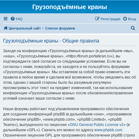
Грузоподъёмные краны
FAQ
Регистрация
Вход
П
Центральный сайт
Список форумов
о
Грузоподъёмные краны - Общие правила
и
с
Заходя на конференцию «Грузоподъёмные краны» (в дальнейшем «мы»,
«наш», «Грузоподъёмные краны», «https://forum.portalkran.ru»), вы
к
подтверждаете своё согласие со следующими условиями. Если вы не
согласны с ними, пожалуйста, не заходите и не пользуйтесь форумами
«Грузоподъёмные краны». Мы оставляем за собой право изменять эти
правила в любое время и сделаем всё возможное, чтобы уведомить вас об
этом, однако с вашей стороны было бы разумным регулярно
просматривать этот текст на предмет изменений, так как использование
конференции «Грузоподъёмные краны» после обновления/исправления
условий означает ваше согласие с ними.
Наши форумы работают под управлением программного обеспечения
для создания конференций phpBB (в дальнейшем «они», «программное
обеспечение phpBB», «www.phpbb.com», «phpBB Limited», «phpBB
Teams»), выпущенного по лицензии «
GNU General Public License v2
» (в
дальнейшем «GPL»). Скачать его можно по адресу
www.phpbb.com
.
Ограничения лицензии GPL для программного обеспечения phpBB строго