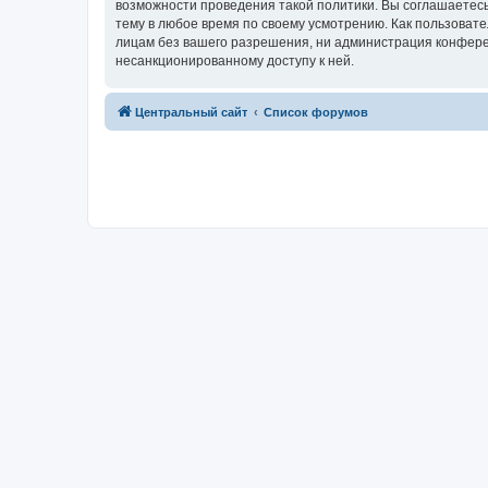
возможности проведения такой политики. Вы соглашаетес
тему в любое время по своему усмотрению. Как пользовате
лицам без вашего разрешения, ни администрация конферен
несанкционированному доступу к ней.
Центральный сайт
Список форумов