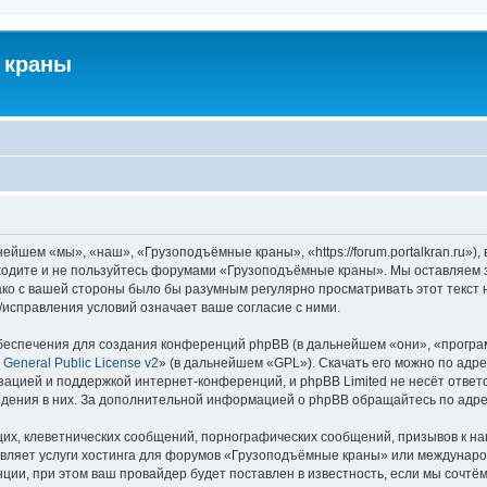
 краны
йшем «мы», «наш», «Грузоподъёмные краны», «https://forum.portalkran.ru»)
заходите и не пользуйтесь форумами «Грузоподъёмные краны». Мы оставляем з
ако с вашей стороны было бы разумным регулярно просматривать этот текст 
справления условий означает ваше согласие с ними.
еспечения для создания конференций phpBB (в дальнейшем «они», «програ
General Public License v2
» (в дальнейшем «GPL»). Скачать его можно по адр
зацией и поддержкой интернет-конференций, и phpBB Limited не несёт ответ
ведения в них. За дополнительной информацией о phpBB обращайтесь по адр
их, клеветнических сообщений, порнографических сообщений, призывов к на
авляет услуги хостинга для форумов «Грузоподъёмные краны» или междунар
ии, при этом ваш провайдер будет поставлен в известность, если мы сочтём