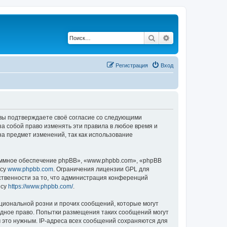
Поиск
Расширенный по
Регистрация
Вход
, вы подтверждаете своё согласие со следующими
а собой право изменять эти правила в любое время и
на предмет изменений, так как использование
ммное обеспечение phpBB», «www.phpbb.com», «phpBB
есу
www.phpbb.com
. Ограничения лицензии GPL для
ственности за то, что администрация конференций
есу
https://www.phpbb.com/
.
циональной розни и прочих сообщений, которые могут
одное право. Попытки размещения таких сообщений могут
 это нужным. IP-адреса всех сообщений сохраняются для