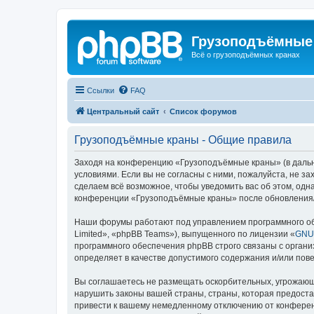
Грузоподъёмные
Всё о грузоподъёмных кранах
Ссылки
FAQ
Центральный сайт
Список форумов
Грузоподъёмные краны - Общие правила
Заходя на конференцию «Грузоподъёмные краны» (в дальне
условиями. Если вы не согласны с ними, пожалуйста, не 
сделаем всё возможное, чтобы уведомить вас об этом, одн
конференции «Грузоподъёмные краны» после обновления/и
Наши форумы работают под управлением программного об
Limited», «phpBB Teams»), выпущенного по лицензии «
GNU 
программного обеспечения phpBB строго связаны с органи
определяет в качестве допустимого содержания и/или по
Вы соглашаетесь не размещать оскорбительных, угрожающ
нарушить законы вашей страны, страны, которая предост
привести к вашему немедленному отключению от конференц