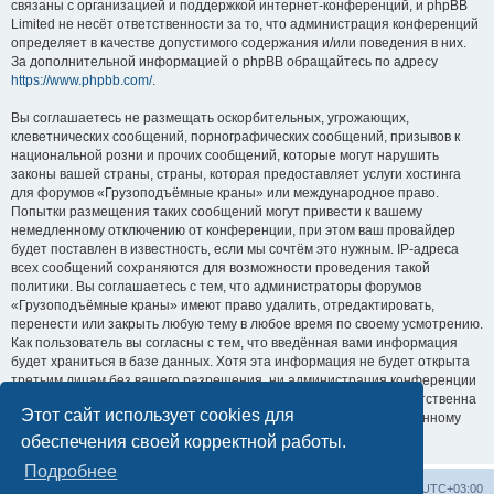
связаны с организацией и поддержкой интернет-конференций, и phpBB
Limited не несёт ответственности за то, что администрация конференций
определяет в качестве допустимого содержания и/или поведения в них.
За дополнительной информацией о phpBB обращайтесь по адресу
https://www.phpbb.com/
.
Вы соглашаетесь не размещать оскорбительных, угрожающих,
клеветнических сообщений, порнографических сообщений, призывов к
национальной розни и прочих сообщений, которые могут нарушить
законы вашей страны, страны, которая предоставляет услуги хостинга
для форумов «Грузоподъёмные краны» или международное право.
Попытки размещения таких сообщений могут привести к вашему
немедленному отключению от конференции, при этом ваш провайдер
будет поставлен в известность, если мы сочтём это нужным. IP-адреса
всех сообщений сохраняются для возможности проведения такой
политики. Вы соглашаетесь с тем, что администраторы форумов
«Грузоподъёмные краны» имеют право удалить, отредактировать,
перенести или закрыть любую тему в любое время по своему усмотрению.
Как пользователь вы согласны с тем, что введённая вами информация
будет храниться в базе данных. Хотя эта информация не будет открыта
третьим лицам без вашего разрешения, ни администрация конференции
«Грузоподъёмные краны», ни phpBB Limited не может быть ответственна
Этот сайт использует cookies для
за действия хакеров, которые могут привести к несанкционированному
доступу к ней.
обеспечения своей корректной работы.
Подробнее
Центральный сайт
Список форумов
Часовой пояс:
UTC+03:00