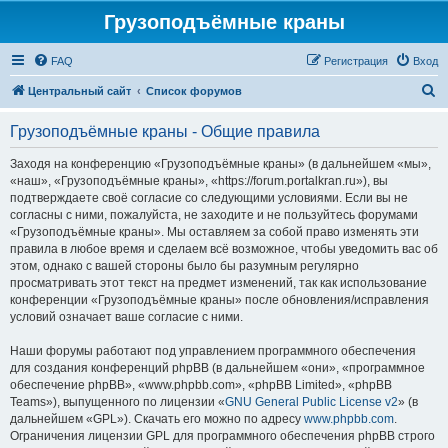
Грузоподъёмные краны
FAQ
Регистрация
Вход
П
Центральный сайт
Список форумов
о
Грузоподъёмные краны - Общие правила
и
с
Заходя на конференцию «Грузоподъёмные краны» (в дальнейшем «мы»,
«наш», «Грузоподъёмные краны», «https://forum.portalkran.ru»), вы
к
подтверждаете своё согласие со следующими условиями. Если вы не
согласны с ними, пожалуйста, не заходите и не пользуйтесь форумами
«Грузоподъёмные краны». Мы оставляем за собой право изменять эти
правила в любое время и сделаем всё возможное, чтобы уведомить вас об
этом, однако с вашей стороны было бы разумным регулярно
просматривать этот текст на предмет изменений, так как использование
конференции «Грузоподъёмные краны» после обновления/исправления
условий означает ваше согласие с ними.
Наши форумы работают под управлением программного обеспечения
для создания конференций phpBB (в дальнейшем «они», «программное
обеспечение phpBB», «www.phpbb.com», «phpBB Limited», «phpBB
Teams»), выпущенного по лицензии «
GNU General Public License v2
» (в
дальнейшем «GPL»). Скачать его можно по адресу
www.phpbb.com
.
Ограничения лицензии GPL для программного обеспечения phpBB строго