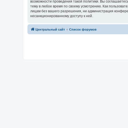
возможности проведения такой политики. Вы соглашаетес
тему в любое время по своему усмотрению. Как пользовате
лицам без вашего разрешения, ни администрация конферен
несанкционированному доступу к ней.
Центральный сайт
Список форумов