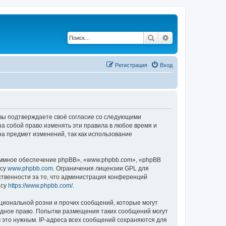
Поиск
Расширенный по
Регистрация
Вход
, вы подтверждаете своё согласие со следующими
а собой право изменять эти правила в любое время и
на предмет изменений, так как использование
ммное обеспечение phpBB», «www.phpbb.com», «phpBB
есу
www.phpbb.com
. Ограничения лицензии GPL для
ственности за то, что администрация конференций
есу
https://www.phpbb.com/
.
циональной розни и прочих сообщений, которые могут
одное право. Попытки размещения таких сообщений могут
 это нужным. IP-адреса всех сообщений сохраняются для