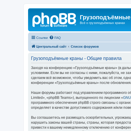
Грузоподъёмные
Всё о грузоподъёмных кранах
Ссылки
FAQ
Центральный сайт
Список форумов
Грузоподъёмные краны - Общие правила
Заходя на конференцию «Грузоподъёмные краны» (в дальне
условиями. Если вы не согласны с ними, пожалуйста, не 
сделаем всё возможное, чтобы уведомить вас об этом, одн
конференции «Грузоподъёмные краны» после обновления/и
Наши форумы работают под управлением программного об
Limited», «phpBB Teams»), выпущенного по лицензии «
GNU 
программного обеспечения phpBB строго связаны с органи
определяет в качестве допустимого содержания и/или по
Вы соглашаетесь не размещать оскорбительных, угрожающ
нарушить законы вашей страны, страны, которая предост
привести к вашему немедленному отключению от конференц