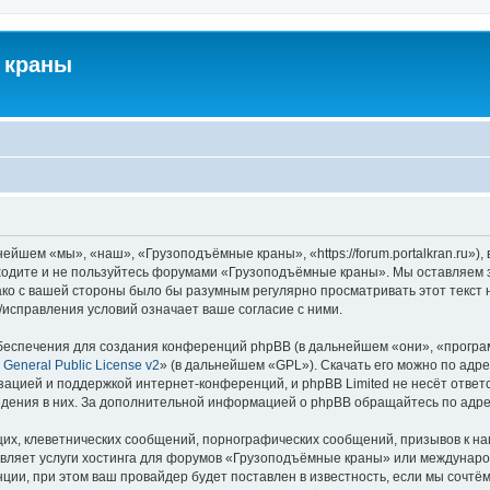
 краны
йшем «мы», «наш», «Грузоподъёмные краны», «https://forum.portalkran.ru»)
заходите и не пользуйтесь форумами «Грузоподъёмные краны». Мы оставляем з
ако с вашей стороны было бы разумным регулярно просматривать этот текст 
справления условий означает ваше согласие с ними.
еспечения для создания конференций phpBB (в дальнейшем «они», «програ
General Public License v2
» (в дальнейшем «GPL»). Скачать его можно по адр
зацией и поддержкой интернет-конференций, и phpBB Limited не несёт ответ
ведения в них. За дополнительной информацией о phpBB обращайтесь по адр
их, клеветнических сообщений, порнографических сообщений, призывов к на
авляет услуги хостинга для форумов «Грузоподъёмные краны» или междунар
ии, при этом ваш провайдер будет поставлен в известность, если мы сочтём