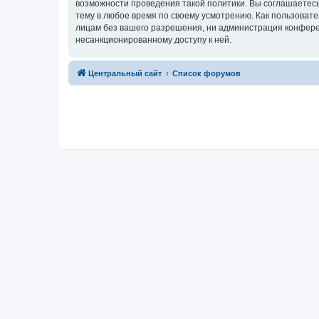
возможности проведения такой политики. Вы соглашаетес
тему в любое время по своему усмотрению. Как пользовате
лицам без вашего разрешения, ни администрация конферен
несанкционированному доступу к ней.
Центральный сайт
Список форумов