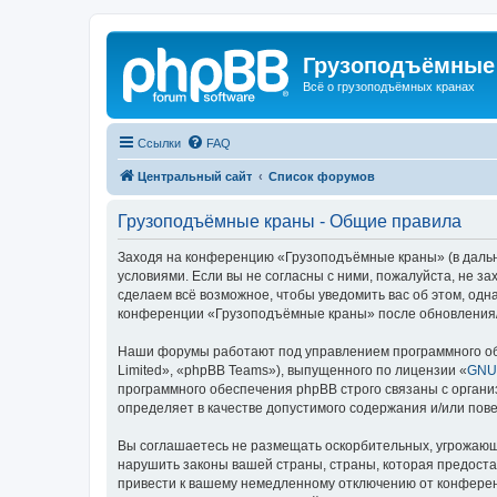
Грузоподъёмные
Всё о грузоподъёмных кранах
Ссылки
FAQ
Центральный сайт
Список форумов
Грузоподъёмные краны - Общие правила
Заходя на конференцию «Грузоподъёмные краны» (в дальне
условиями. Если вы не согласны с ними, пожалуйста, не 
сделаем всё возможное, чтобы уведомить вас об этом, одн
конференции «Грузоподъёмные краны» после обновления/и
Наши форумы работают под управлением программного об
Limited», «phpBB Teams»), выпущенного по лицензии «
GNU 
программного обеспечения phpBB строго связаны с органи
определяет в качестве допустимого содержания и/или по
Вы соглашаетесь не размещать оскорбительных, угрожающ
нарушить законы вашей страны, страны, которая предост
привести к вашему немедленному отключению от конференц