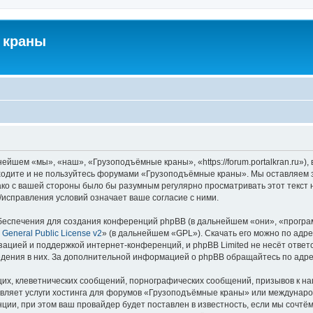
 краны
йшем «мы», «наш», «Грузоподъёмные краны», «https://forum.portalkran.ru»)
заходите и не пользуйтесь форумами «Грузоподъёмные краны». Мы оставляем з
ако с вашей стороны было бы разумным регулярно просматривать этот текст 
справления условий означает ваше согласие с ними.
еспечения для создания конференций phpBB (в дальнейшем «они», «програ
General Public License v2
» (в дальнейшем «GPL»). Скачать его можно по адр
зацией и поддержкой интернет-конференций, и phpBB Limited не несёт ответ
ведения в них. За дополнительной информацией о phpBB обращайтесь по адр
их, клеветнических сообщений, порнографических сообщений, призывов к на
авляет услуги хостинга для форумов «Грузоподъёмные краны» или междунар
ии, при этом ваш провайдер будет поставлен в известность, если мы сочтём