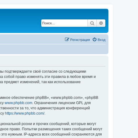
Поиск
Расширенный по
Регистрация
Вход
, вы подтверждаете своё согласие со следующими
а собой право изменять эти правила в любое время и
на предмет изменений, так как использование
ммное обеспечение phpBB», «www.phpbb.com», «phpBB
есу
www.phpbb.com
. Ограничения лицензии GPL для
ственности за то, что администрация конференций
есу
https://www.phpbb.com/
.
циональной розни и прочих сообщений, которые могут
одное право. Попытки размещения таких сообщений могут
 это нужным. IP-адреса всех сообщений сохраняются для