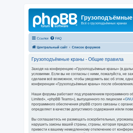
Грузоподъёмные
Всё о грузоподъёмных кранах
Ссылки
FAQ
Центральный сайт
Список форумов
Грузоподъёмные краны - Общие правила
Заходя на конференцию «Грузоподъёмные краны» (в дальне
условиями. Если вы не согласны с ними, пожалуйста, не 
сделаем всё возможное, чтобы уведомить вас об этом, одн
конференции «Грузоподъёмные краны» после обновления/и
Наши форумы работают под управлением программного об
Limited», «phpBB Teams»), выпущенного по лицензии «
GNU 
программного обеспечения phpBB строго связаны с органи
определяет в качестве допустимого содержания и/или по
Вы соглашаетесь не размещать оскорбительных, угрожающ
нарушить законы вашей страны, страны, которая предост
привести к вашему немедленному отключению от конференц