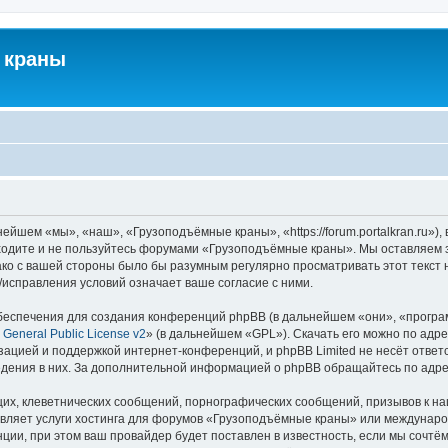
 краны
йшем «мы», «наш», «Грузоподъёмные краны», «https://forum.portalkran.ru»)
заходите и не пользуйтесь форумами «Грузоподъёмные краны». Мы оставляем з
ако с вашей стороны было бы разумным регулярно просматривать этот текст 
справления условий означает ваше согласие с ними.
еспечения для создания конференций phpBB (в дальнейшем «они», «програ
General Public License v2
» (в дальнейшем «GPL»). Скачать его можно по адр
зацией и поддержкой интернет-конференций, и phpBB Limited не несёт ответ
ведения в них. За дополнительной информацией о phpBB обращайтесь по адр
их, клеветнических сообщений, порнографических сообщений, призывов к на
авляет услуги хостинга для форумов «Грузоподъёмные краны» или междунар
ии, при этом ваш провайдер будет поставлен в известность, если мы сочтём