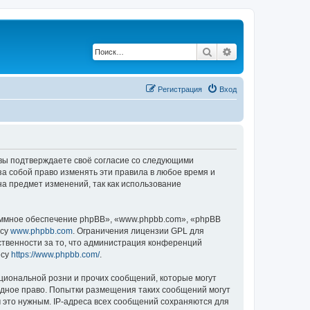
Поиск
Расширенный по
Регистрация
Вход
, вы подтверждаете своё согласие со следующими
а собой право изменять эти правила в любое время и
на предмет изменений, так как использование
ммное обеспечение phpBB», «www.phpbb.com», «phpBB
есу
www.phpbb.com
. Ограничения лицензии GPL для
ственности за то, что администрация конференций
есу
https://www.phpbb.com/
.
циональной розни и прочих сообщений, которые могут
одное право. Попытки размещения таких сообщений могут
 это нужным. IP-адреса всех сообщений сохраняются для