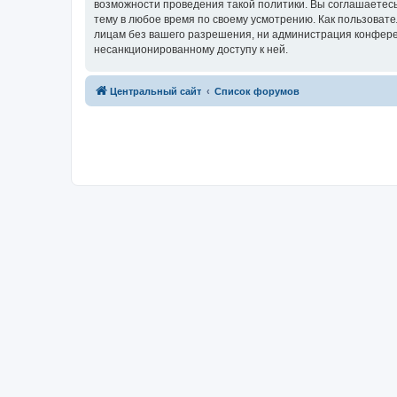
возможности проведения такой политики. Вы соглашаетес
тему в любое время по своему усмотрению. Как пользовате
лицам без вашего разрешения, ни администрация конферен
несанкционированному доступу к ней.
Центральный сайт
Список форумов