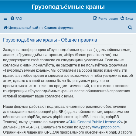
Грузоподъёмные краны
FAQ
Регистрация
Вход
П
Центральный сайт
Список форумов
о
Грузоподъёмные краны - Общие правила
и
с
Заходя на конференцию «Грузоподъёмные краны» (в дальнейшем «мы»,
«наш», «Грузоподъёмные краны», «https://forum.portalkran.ru»), вы
к
подтверждаете своё согласие со следующими условиями. Если вы не
согласны с ними, пожалуйста, не заходите и не пользуйтесь форумами
«Грузоподъёмные краны». Мы оставляем за собой право изменять эти
правила в любое время и сделаем всё возможное, чтобы уведомить вас об
этом, однако с вашей стороны было бы разумным регулярно
просматривать этот текст на предмет изменений, так как использование
конференции «Грузоподъёмные краны» после обновления/исправления
условий означает ваше согласие с ними.
Наши форумы работают под управлением программного обеспечения
для создания конференций phpBB (в дальнейшем «они», «программное
обеспечение phpBB», «www.phpbb.com», «phpBB Limited», «phpBB
Teams»), выпущенного по лицензии «
GNU General Public License v2
» (в
дальнейшем «GPL»). Скачать его можно по адресу
www.phpbb.com
.
Ограничения лицензии GPL для программного обеспечения phpBB строго