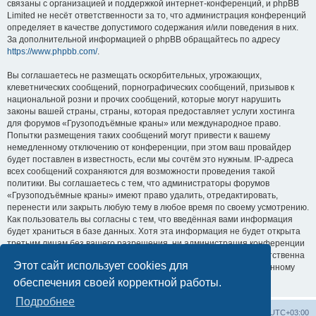
связаны с организацией и поддержкой интернет-конференций, и phpBB
Limited не несёт ответственности за то, что администрация конференций
определяет в качестве допустимого содержания и/или поведения в них.
За дополнительной информацией о phpBB обращайтесь по адресу
https://www.phpbb.com/
.
Вы соглашаетесь не размещать оскорбительных, угрожающих,
клеветнических сообщений, порнографических сообщений, призывов к
национальной розни и прочих сообщений, которые могут нарушить
законы вашей страны, страны, которая предоставляет услуги хостинга
для форумов «Грузоподъёмные краны» или международное право.
Попытки размещения таких сообщений могут привести к вашему
немедленному отключению от конференции, при этом ваш провайдер
будет поставлен в известность, если мы сочтём это нужным. IP-адреса
всех сообщений сохраняются для возможности проведения такой
политики. Вы соглашаетесь с тем, что администраторы форумов
«Грузоподъёмные краны» имеют право удалить, отредактировать,
перенести или закрыть любую тему в любое время по своему усмотрению.
Как пользователь вы согласны с тем, что введённая вами информация
будет храниться в базе данных. Хотя эта информация не будет открыта
третьим лицам без вашего разрешения, ни администрация конференции
«Грузоподъёмные краны», ни phpBB Limited не может быть ответственна
Этот сайт использует cookies для
за действия хакеров, которые могут привести к несанкционированному
доступу к ней.
обеспечения своей корректной работы.
Подробнее
Центральный сайт
Список форумов
Часовой пояс:
UTC+03:00