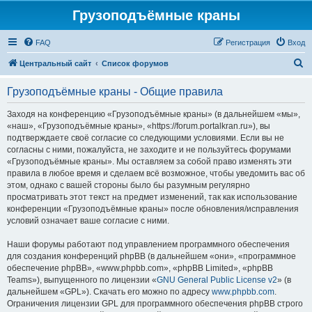
Грузоподъёмные краны
FAQ
Регистрация
Вход
П
Центральный сайт
Список форумов
о
Грузоподъёмные краны - Общие правила
и
с
Заходя на конференцию «Грузоподъёмные краны» (в дальнейшем «мы»,
«наш», «Грузоподъёмные краны», «https://forum.portalkran.ru»), вы
к
подтверждаете своё согласие со следующими условиями. Если вы не
согласны с ними, пожалуйста, не заходите и не пользуйтесь форумами
«Грузоподъёмные краны». Мы оставляем за собой право изменять эти
правила в любое время и сделаем всё возможное, чтобы уведомить вас об
этом, однако с вашей стороны было бы разумным регулярно
просматривать этот текст на предмет изменений, так как использование
конференции «Грузоподъёмные краны» после обновления/исправления
условий означает ваше согласие с ними.
Наши форумы работают под управлением программного обеспечения
для создания конференций phpBB (в дальнейшем «они», «программное
обеспечение phpBB», «www.phpbb.com», «phpBB Limited», «phpBB
Teams»), выпущенного по лицензии «
GNU General Public License v2
» (в
дальнейшем «GPL»). Скачать его можно по адресу
www.phpbb.com
.
Ограничения лицензии GPL для программного обеспечения phpBB строго