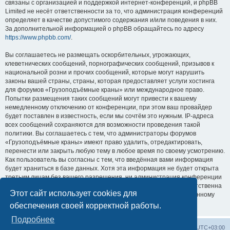
связаны с организацией и поддержкой интернет-конференций, и phpBB
Limited не несёт ответственности за то, что администрация конференций
определяет в качестве допустимого содержания и/или поведения в них.
За дополнительной информацией о phpBB обращайтесь по адресу
https://www.phpbb.com/
.
Вы соглашаетесь не размещать оскорбительных, угрожающих,
клеветнических сообщений, порнографических сообщений, призывов к
национальной розни и прочих сообщений, которые могут нарушить
законы вашей страны, страны, которая предоставляет услуги хостинга
для форумов «Грузоподъёмные краны» или международное право.
Попытки размещения таких сообщений могут привести к вашему
немедленному отключению от конференции, при этом ваш провайдер
будет поставлен в известность, если мы сочтём это нужным. IP-адреса
всех сообщений сохраняются для возможности проведения такой
политики. Вы соглашаетесь с тем, что администраторы форумов
«Грузоподъёмные краны» имеют право удалить, отредактировать,
перенести или закрыть любую тему в любое время по своему усмотрению.
Как пользователь вы согласны с тем, что введённая вами информация
будет храниться в базе данных. Хотя эта информация не будет открыта
третьим лицам без вашего разрешения, ни администрация конференции
«Грузоподъёмные краны», ни phpBB Limited не может быть ответственна
Этот сайт использует cookies для
за действия хакеров, которые могут привести к несанкционированному
доступу к ней.
обеспечения своей корректной работы.
Подробнее
Центральный сайт
Список форумов
Часовой пояс:
UTC+03:00