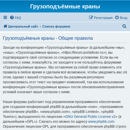
Грузоподъёмные краны
FAQ
Регистрация
Вход
П
Центральный сайт
Список форумов
о
Грузоподъёмные краны - Общие правила
и
с
Заходя на конференцию «Грузоподъёмные краны» (в дальнейшем «мы»,
«наш», «Грузоподъёмные краны», «https://forum.portalkran.ru»), вы
к
подтверждаете своё согласие со следующими условиями. Если вы не
согласны с ними, пожалуйста, не заходите и не пользуйтесь форумами
«Грузоподъёмные краны». Мы оставляем за собой право изменять эти
правила в любое время и сделаем всё возможное, чтобы уведомить вас об
этом, однако с вашей стороны было бы разумным регулярно
просматривать этот текст на предмет изменений, так как использование
конференции «Грузоподъёмные краны» после обновления/исправления
условий означает ваше согласие с ними.
Наши форумы работают под управлением программного обеспечения
для создания конференций phpBB (в дальнейшем «они», «программное
обеспечение phpBB», «www.phpbb.com», «phpBB Limited», «phpBB
Teams»), выпущенного по лицензии «
GNU General Public License v2
» (в
дальнейшем «GPL»). Скачать его можно по адресу
www.phpbb.com
.
Ограничения лицензии GPL для программного обеспечения phpBB строго