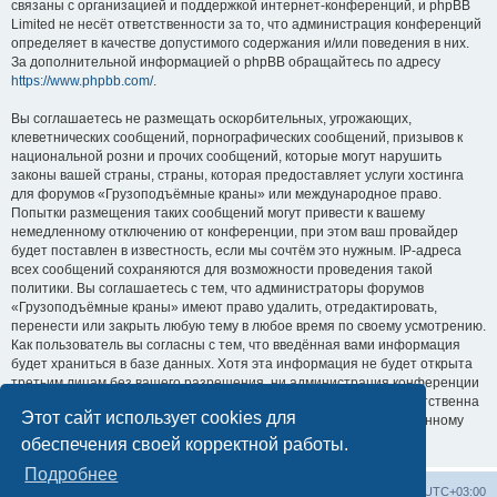
связаны с организацией и поддержкой интернет-конференций, и phpBB
Limited не несёт ответственности за то, что администрация конференций
определяет в качестве допустимого содержания и/или поведения в них.
За дополнительной информацией о phpBB обращайтесь по адресу
https://www.phpbb.com/
.
Вы соглашаетесь не размещать оскорбительных, угрожающих,
клеветнических сообщений, порнографических сообщений, призывов к
национальной розни и прочих сообщений, которые могут нарушить
законы вашей страны, страны, которая предоставляет услуги хостинга
для форумов «Грузоподъёмные краны» или международное право.
Попытки размещения таких сообщений могут привести к вашему
немедленному отключению от конференции, при этом ваш провайдер
будет поставлен в известность, если мы сочтём это нужным. IP-адреса
всех сообщений сохраняются для возможности проведения такой
политики. Вы соглашаетесь с тем, что администраторы форумов
«Грузоподъёмные краны» имеют право удалить, отредактировать,
перенести или закрыть любую тему в любое время по своему усмотрению.
Как пользователь вы согласны с тем, что введённая вами информация
будет храниться в базе данных. Хотя эта информация не будет открыта
третьим лицам без вашего разрешения, ни администрация конференции
«Грузоподъёмные краны», ни phpBB Limited не может быть ответственна
Этот сайт использует cookies для
за действия хакеров, которые могут привести к несанкционированному
доступу к ней.
обеспечения своей корректной работы.
Подробнее
Центральный сайт
Список форумов
Часовой пояс:
UTC+03:00