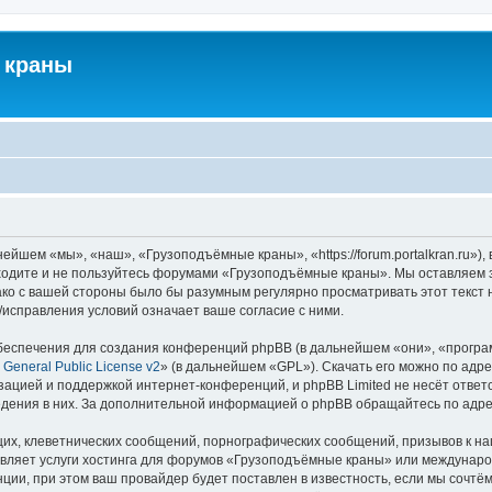
 краны
йшем «мы», «наш», «Грузоподъёмные краны», «https://forum.portalkran.ru»)
заходите и не пользуйтесь форумами «Грузоподъёмные краны». Мы оставляем з
ако с вашей стороны было бы разумным регулярно просматривать этот текст 
справления условий означает ваше согласие с ними.
еспечения для создания конференций phpBB (в дальнейшем «они», «програ
General Public License v2
» (в дальнейшем «GPL»). Скачать его можно по адр
зацией и поддержкой интернет-конференций, и phpBB Limited не несёт ответ
ведения в них. За дополнительной информацией о phpBB обращайтесь по адр
их, клеветнических сообщений, порнографических сообщений, призывов к на
авляет услуги хостинга для форумов «Грузоподъёмные краны» или междунар
ии, при этом ваш провайдер будет поставлен в известность, если мы сочтём