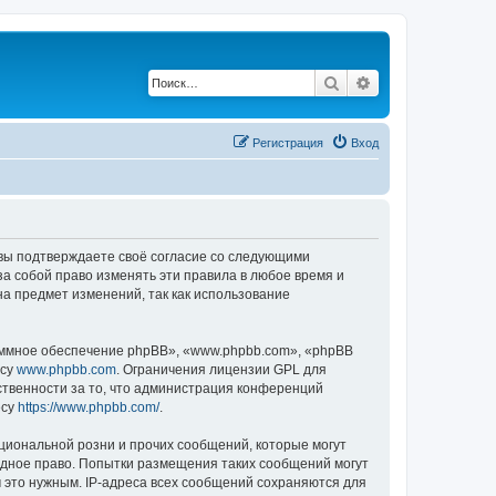
Поиск
Расширенный по
Регистрация
Вход
, вы подтверждаете своё согласие со следующими
а собой право изменять эти правила в любое время и
на предмет изменений, так как использование
ммное обеспечение phpBB», «www.phpbb.com», «phpBB
есу
www.phpbb.com
. Ограничения лицензии GPL для
ственности за то, что администрация конференций
есу
https://www.phpbb.com/
.
циональной розни и прочих сообщений, которые могут
одное право. Попытки размещения таких сообщений могут
 это нужным. IP-адреса всех сообщений сохраняются для