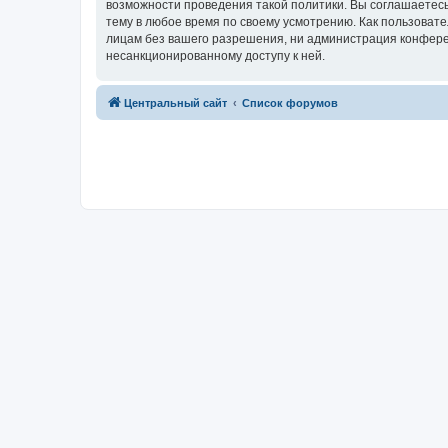
возможности проведения такой политики. Вы соглашаетес
тему в любое время по своему усмотрению. Как пользовате
лицам без вашего разрешения, ни администрация конферен
несанкционированному доступу к ней.
Центральный сайт
Список форумов