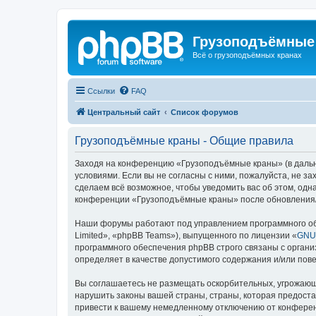
Грузоподъёмные
Всё о грузоподъёмных кранах
Ссылки
FAQ
Центральный сайт
Список форумов
Грузоподъёмные краны - Общие правила
Заходя на конференцию «Грузоподъёмные краны» (в дальне
условиями. Если вы не согласны с ними, пожалуйста, не 
сделаем всё возможное, чтобы уведомить вас об этом, одн
конференции «Грузоподъёмные краны» после обновления/и
Наши форумы работают под управлением программного об
Limited», «phpBB Teams»), выпущенного по лицензии «
GNU 
программного обеспечения phpBB строго связаны с органи
определяет в качестве допустимого содержания и/или по
Вы соглашаетесь не размещать оскорбительных, угрожающ
нарушить законы вашей страны, страны, которая предост
привести к вашему немедленному отключению от конференц