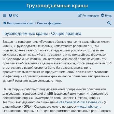
Грузоподъёмные краны
FAQ
Регистрация
Вход
П
Центральный сайт
Список форумов
о
Грузоподъёмные краны - Общие правила
и
с
Заходя на конференцию «Грузоподъёмные краны» (в дальнейшем «мы»,
«наш», «Грузоподъёмные краны», «https://forum.portalkran.ru»), вы
к
подтверждаете своё согласие со следующими условиями. Если вы не
согласны с ними, пожалуйста, не заходите и не пользуйтесь форумами
«Грузоподъёмные краны». Мы оставляем за собой право изменять эти
правила в любое время и сделаем всё возможное, чтобы уведомить вас об
этом, однако с вашей стороны было бы разумным регулярно
просматривать этот текст на предмет изменений, так как использование
конференции «Грузоподъёмные краны» после обновления/исправления
условий означает ваше согласие с ними.
Наши форумы работают под управлением программного обеспечения
для создания конференций phpBB (в дальнейшем «они», «программное
обеспечение phpBB», «www.phpbb.com», «phpBB Limited», «phpBB
Teams»), выпущенного по лицензии «
GNU General Public License v2
» (в
дальнейшем «GPL»). Скачать его можно по адресу
www.phpbb.com
.
Ограничения лицензии GPL для программного обеспечения phpBB строго