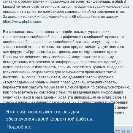
связаны с организацией и поддержкой интернет-конференций, и phpBB
Limited не несёт ответственности за то, что администрация конференций
определяет в качестве допустимого содержания и/или поведения в них.
За дополнительной информацией о phpBB обращайтесь по адресу
https://www.phpbb.com/
.
Вы соглашаетесь не размещать оскорбительных, угрожающих,
клеветнических сообщений, порнографических сообщений, призывов к
национальной розни и прочих сообщений, которые могут нарушить
законы вашей страны, страны, которая предоставляет услуги хостинга
для форумов «Грузоподъёмные краны» или международное право.
Попытки размещения таких сообщений могут привести к вашему
немедленному отключению от конференции, при этом ваш провайдер
будет поставлен в известность, если мы сочтём это нужным. IP-адреса
всех сообщений сохраняются для возможности проведения такой
политики. Вы соглашаетесь с тем, что администраторы форумов
«Грузоподъёмные краны» имеют право удалить, отредактировать,
перенести или закрыть любую тему в любое время по своему усмотрению.
Как пользователь вы согласны с тем, что введённая вами информация
будет храниться в базе данных. Хотя эта информация не будет открыта
третьим лицам без вашего разрешения, ни администрация конференции
«Грузоподъёмные краны», ни phpBB Limited не может быть ответственна
Этот сайт использует cookies для
за действия хакеров, которые могут привести к несанкционированному
доступу к ней.
обеспечения своей корректной работы.
Подробнее
Центральный сайт
Список форумов
Часовой пояс:
UTC+03:00