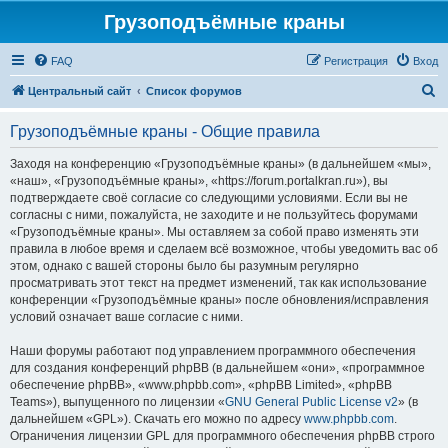
Грузоподъёмные краны
FAQ
Регистрация
Вход
П
Центральный сайт
Список форумов
о
Грузоподъёмные краны - Общие правила
и
с
Заходя на конференцию «Грузоподъёмные краны» (в дальнейшем «мы»,
«наш», «Грузоподъёмные краны», «https://forum.portalkran.ru»), вы
к
подтверждаете своё согласие со следующими условиями. Если вы не
согласны с ними, пожалуйста, не заходите и не пользуйтесь форумами
«Грузоподъёмные краны». Мы оставляем за собой право изменять эти
правила в любое время и сделаем всё возможное, чтобы уведомить вас об
этом, однако с вашей стороны было бы разумным регулярно
просматривать этот текст на предмет изменений, так как использование
конференции «Грузоподъёмные краны» после обновления/исправления
условий означает ваше согласие с ними.
Наши форумы работают под управлением программного обеспечения
для создания конференций phpBB (в дальнейшем «они», «программное
обеспечение phpBB», «www.phpbb.com», «phpBB Limited», «phpBB
Teams»), выпущенного по лицензии «
GNU General Public License v2
» (в
дальнейшем «GPL»). Скачать его можно по адресу
www.phpbb.com
.
Ограничения лицензии GPL для программного обеспечения phpBB строго