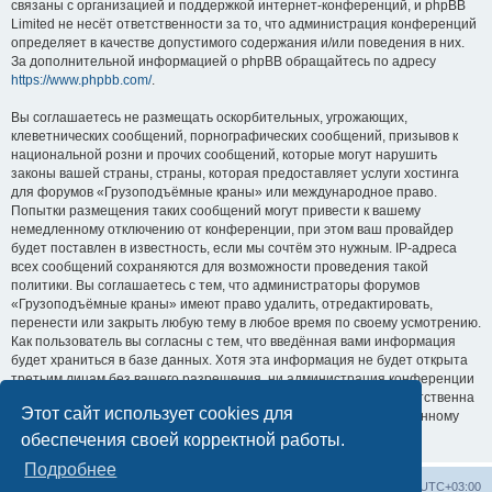
связаны с организацией и поддержкой интернет-конференций, и phpBB
Limited не несёт ответственности за то, что администрация конференций
определяет в качестве допустимого содержания и/или поведения в них.
За дополнительной информацией о phpBB обращайтесь по адресу
https://www.phpbb.com/
.
Вы соглашаетесь не размещать оскорбительных, угрожающих,
клеветнических сообщений, порнографических сообщений, призывов к
национальной розни и прочих сообщений, которые могут нарушить
законы вашей страны, страны, которая предоставляет услуги хостинга
для форумов «Грузоподъёмные краны» или международное право.
Попытки размещения таких сообщений могут привести к вашему
немедленному отключению от конференции, при этом ваш провайдер
будет поставлен в известность, если мы сочтём это нужным. IP-адреса
всех сообщений сохраняются для возможности проведения такой
политики. Вы соглашаетесь с тем, что администраторы форумов
«Грузоподъёмные краны» имеют право удалить, отредактировать,
перенести или закрыть любую тему в любое время по своему усмотрению.
Как пользователь вы согласны с тем, что введённая вами информация
будет храниться в базе данных. Хотя эта информация не будет открыта
третьим лицам без вашего разрешения, ни администрация конференции
«Грузоподъёмные краны», ни phpBB Limited не может быть ответственна
Этот сайт использует cookies для
за действия хакеров, которые могут привести к несанкционированному
доступу к ней.
обеспечения своей корректной работы.
Подробнее
Центральный сайт
Список форумов
Часовой пояс:
UTC+03:00