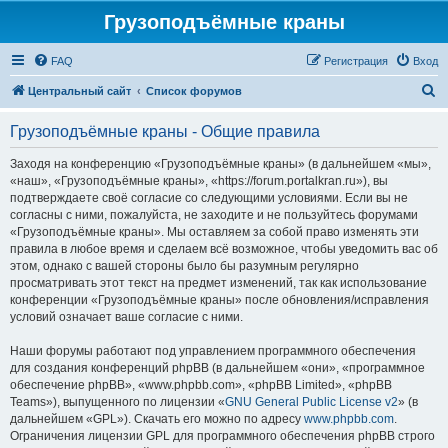
Грузоподъёмные краны
FAQ
Регистрация
Вход
П
Центральный сайт
Список форумов
о
Грузоподъёмные краны - Общие правила
и
с
Заходя на конференцию «Грузоподъёмные краны» (в дальнейшем «мы»,
«наш», «Грузоподъёмные краны», «https://forum.portalkran.ru»), вы
к
подтверждаете своё согласие со следующими условиями. Если вы не
согласны с ними, пожалуйста, не заходите и не пользуйтесь форумами
«Грузоподъёмные краны». Мы оставляем за собой право изменять эти
правила в любое время и сделаем всё возможное, чтобы уведомить вас об
этом, однако с вашей стороны было бы разумным регулярно
просматривать этот текст на предмет изменений, так как использование
конференции «Грузоподъёмные краны» после обновления/исправления
условий означает ваше согласие с ними.
Наши форумы работают под управлением программного обеспечения
для создания конференций phpBB (в дальнейшем «они», «программное
обеспечение phpBB», «www.phpbb.com», «phpBB Limited», «phpBB
Teams»), выпущенного по лицензии «
GNU General Public License v2
» (в
дальнейшем «GPL»). Скачать его можно по адресу
www.phpbb.com
.
Ограничения лицензии GPL для программного обеспечения phpBB строго