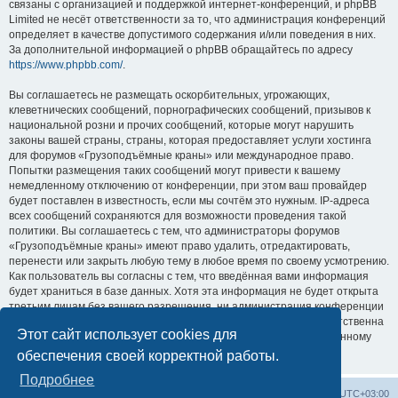
связаны с организацией и поддержкой интернет-конференций, и phpBB
Limited не несёт ответственности за то, что администрация конференций
определяет в качестве допустимого содержания и/или поведения в них.
За дополнительной информацией о phpBB обращайтесь по адресу
https://www.phpbb.com/
.
Вы соглашаетесь не размещать оскорбительных, угрожающих,
клеветнических сообщений, порнографических сообщений, призывов к
национальной розни и прочих сообщений, которые могут нарушить
законы вашей страны, страны, которая предоставляет услуги хостинга
для форумов «Грузоподъёмные краны» или международное право.
Попытки размещения таких сообщений могут привести к вашему
немедленному отключению от конференции, при этом ваш провайдер
будет поставлен в известность, если мы сочтём это нужным. IP-адреса
всех сообщений сохраняются для возможности проведения такой
политики. Вы соглашаетесь с тем, что администраторы форумов
«Грузоподъёмные краны» имеют право удалить, отредактировать,
перенести или закрыть любую тему в любое время по своему усмотрению.
Как пользователь вы согласны с тем, что введённая вами информация
будет храниться в базе данных. Хотя эта информация не будет открыта
третьим лицам без вашего разрешения, ни администрация конференции
«Грузоподъёмные краны», ни phpBB Limited не может быть ответственна
Этот сайт использует cookies для
за действия хакеров, которые могут привести к несанкционированному
доступу к ней.
обеспечения своей корректной работы.
Подробнее
Центральный сайт
Список форумов
Часовой пояс:
UTC+03:00