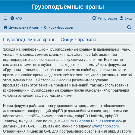
Грузоподъёмные краны
FAQ
Регистрация
Вход
П
Центральный сайт
Список форумов
о
Грузоподъёмные краны - Общие правила
и
с
Заходя на конференцию «Грузоподъёмные краны» (в дальнейшем «мы»,
«наш», «Грузоподъёмные краны», «https://forum.portalkran.ru»), вы
к
подтверждаете своё согласие со следующими условиями. Если вы не
согласны с ними, пожалуйста, не заходите и не пользуйтесь форумами
«Грузоподъёмные краны». Мы оставляем за собой право изменять эти
правила в любое время и сделаем всё возможное, чтобы уведомить вас об
этом, однако с вашей стороны было бы разумным регулярно
просматривать этот текст на предмет изменений, так как использование
конференции «Грузоподъёмные краны» после обновления/исправления
условий означает ваше согласие с ними.
Наши форумы работают под управлением программного обеспечения
для создания конференций phpBB (в дальнейшем «они», «программное
обеспечение phpBB», «www.phpbb.com», «phpBB Limited», «phpBB
Teams»), выпущенного по лицензии «
GNU General Public License v2
» (в
дальнейшем «GPL»). Скачать его можно по адресу
www.phpbb.com
.
Ограничения лицензии GPL для программного обеспечения phpBB строго