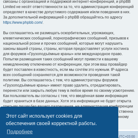
связаны с организацией и поддержкой интернет-конференций, и phpBB
Limited не несёт ответственности за то, что администрация конференций
определяет в качестве допустимого содержания и/или поведения в них.
За дополнительной информацией о phpBB обращайтесь по адресу
https://www.phpbb.com/
.
Вы соглашаетесь не размещать оскорбительных, угрожающих,
клеветнических сообщений, порнографических сообщений, призывов к
национальной розни и прочих сообщений, которые могут нарушить
законы вашей страны, страны, которая предоставляет услуги хостинга
для форумов «Грузоподъёмные краны» или международное право.
Попытки размещения таких сообщений могут привести к вашему
немедленному отключению от конференции, при этом ваш провайдер
будет поставлен в известность, если мы сочтём это нужным. IP-адреса
всех сообщений сохраняются для возможности проведения такой
политики. Вы соглашаетесь с тем, что администраторы форумов
«Грузоподъёмные краны» имеют право удалить, отредактировать,
перенести или закрыть любую тему в любое время по своему усмотрению.
Как пользователь вы согласны с тем, что введённая вами информация
будет храниться в базе данных. Хотя эта информация не будет открыта
третьим лицам без вашего разрешения, ни администрация конференции
«Грузоподъёмные краны», ни phpBB Limited не может быть ответственна
Этот сайт использует cookies для
за действия хакеров, которые могут привести к несанкционированному
доступу к ней.
обеспечения своей корректной работы.
Подробнее
Центральный сайт
Список форумов
Часовой пояс:
UTC+03:00