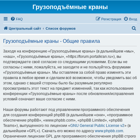
Грузоподъёмные краны
FAQ
Регистрация
Вход
П
Центральный сайт
Список форумов
о
Грузоподъёмные краны - Общие правила
и
с
Заходя на конференцию «Грузоподъёмные краны» (в дальнейшем «мы»,
«наш», «Грузоподъёмные краны», «https://forum.portalkran.ru»), вы
к
подтверждаете своё согласие со следующими условиями. Если вы не
согласны с ними, пожалуйста, не заходите и не пользуйтесь форумами
«Грузоподъёмные краны». Мы оставляем за собой право изменять эти
правила в любое время и сделаем всё возможное, чтобы уведомить вас об
этом, однако с вашей стороны было бы разумным регулярно
просматривать этот текст на предмет изменений, так как использование
конференции «Грузоподъёмные краны» после обновления/исправления
условий означает ваше согласие с ними.
Наши форумы работают под управлением программного обеспечения
для создания конференций phpBB (в дальнейшем «они», «программное
обеспечение phpBB», «www.phpbb.com», «phpBB Limited», «phpBB
Teams»), выпущенного по лицензии «
GNU General Public License v2
» (в
дальнейшем «GPL»). Скачать его можно по адресу
www.phpbb.com
.
Ограничения лицензии GPL для программного обеспечения phpBB строго