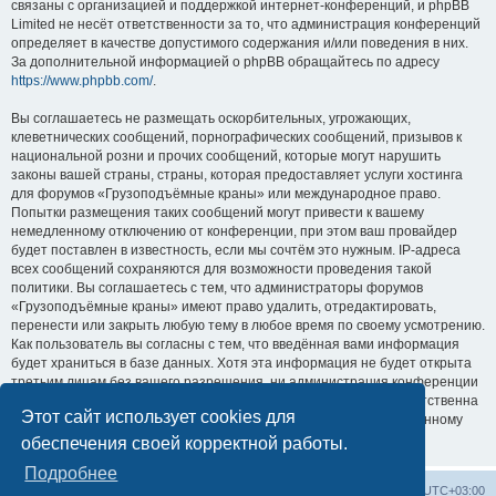
связаны с организацией и поддержкой интернет-конференций, и phpBB
Limited не несёт ответственности за то, что администрация конференций
определяет в качестве допустимого содержания и/или поведения в них.
За дополнительной информацией о phpBB обращайтесь по адресу
https://www.phpbb.com/
.
Вы соглашаетесь не размещать оскорбительных, угрожающих,
клеветнических сообщений, порнографических сообщений, призывов к
национальной розни и прочих сообщений, которые могут нарушить
законы вашей страны, страны, которая предоставляет услуги хостинга
для форумов «Грузоподъёмные краны» или международное право.
Попытки размещения таких сообщений могут привести к вашему
немедленному отключению от конференции, при этом ваш провайдер
будет поставлен в известность, если мы сочтём это нужным. IP-адреса
всех сообщений сохраняются для возможности проведения такой
политики. Вы соглашаетесь с тем, что администраторы форумов
«Грузоподъёмные краны» имеют право удалить, отредактировать,
перенести или закрыть любую тему в любое время по своему усмотрению.
Как пользователь вы согласны с тем, что введённая вами информация
будет храниться в базе данных. Хотя эта информация не будет открыта
третьим лицам без вашего разрешения, ни администрация конференции
«Грузоподъёмные краны», ни phpBB Limited не может быть ответственна
Этот сайт использует cookies для
за действия хакеров, которые могут привести к несанкционированному
доступу к ней.
обеспечения своей корректной работы.
Подробнее
Центральный сайт
Список форумов
Часовой пояс:
UTC+03:00